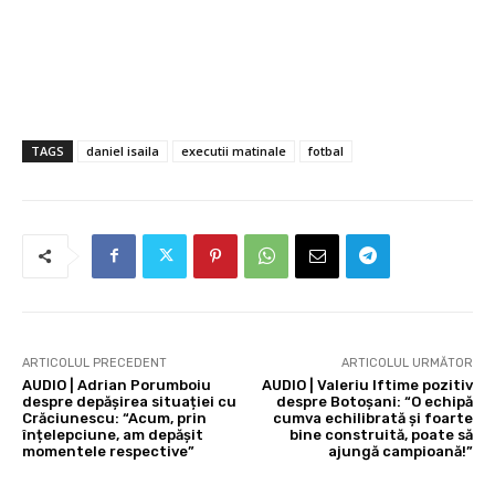
TAGS
daniel isaila
executii matinale
fotbal
ARTICOLUL PRECEDENT
ARTICOLUL URMĂTOR
AUDIO | Adrian Porumboiu
AUDIO | Valeriu Iftime pozitiv
despre depășirea situației cu
despre Botoșani: “O echipă
Crăciunescu: “Acum, prin
cumva echilibrată și foarte
înțelepciune, am depășit
bine construită, poate să
momentele respective”
ajungă campioană!”