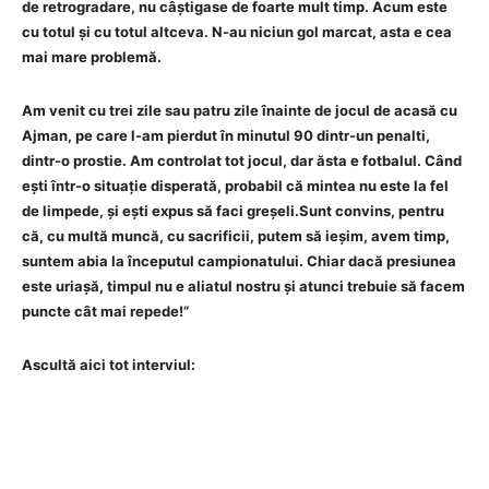
de retrogradare, nu câștigase de foarte mult timp. Acum este
cu totul și cu totul altceva. N-au niciun gol marcat, asta e cea
mai mare problemă.
Am venit cu trei zile sau patru zile înainte de jocul de acasă cu
Ajman, pe care l-am pierdut în minutul 90 dintr-un penalti,
dintr-o prostie. Am controlat tot jocul, dar ăsta e fotbalul. Când
ești într-o situație disperată, probabil că mintea nu este la fel
de limpede, și ești expus să faci greșeli.Sunt convins, pentru
că, cu multă muncă, cu sacrificii, putem să ieșim, avem timp,
suntem abia la începutul campionatului. Chiar dacă presiunea
este uriașă, timpul nu e aliatul nostru și atunci trebuie să facem
puncte cât mai repede!”
Ascultă aici tot interviul: