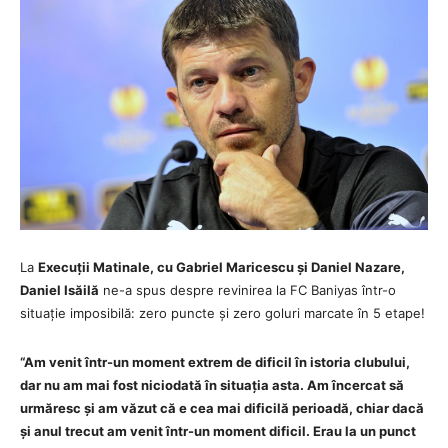
La
Execuții Matinale, cu Gabriel Maricescu și Daniel Nazare,
Daniel Isăilă
ne-a spus despre revinirea la
FC Baniyas
într-o
situație imposibilă: zero puncte și zero goluri marcate în 5 etape!
“Am venit într-un moment extrem de dificil în istoria clubului,
dar nu am mai fost niciodată în situația asta. Am încercat să
urmăresc și am văzut că e cea mai dificilă perioadă, chiar dacă
și anul trecut am venit într-un moment dificil. Erau la un punct