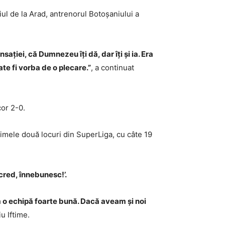
ul de la Arad, antrenorul Botoșaniului a
sației, că Dumnezeu îți dă, dar îți și ia. Era
e fi vorba de o plecare.”
, a continuat
cor 2-0.
timele două locuri din SuperLiga, cu câte 19
cred, înnebunesc!’.
m o echipă foarte bună. Dacă aveam și noi
u Iftime.