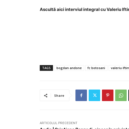
Ascultă aici interviul integral cu Valeriu Ift
TAGS
bogdan andone
fc botosani
valeriu ifti
Share
ARTICOLUL PRECEDENT