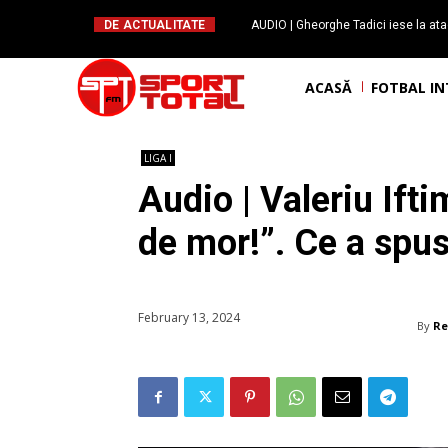
DE ACTUALITATE
AUDIO | Gheorghe Tadici iese la ata
handbal: ”Rapid și-a făcu
ACASĂ
FOTBAL I
LIGA I
Audio | Valeriu Ifti
de mor!”. Ce a sp
February 13, 2024
By
Re