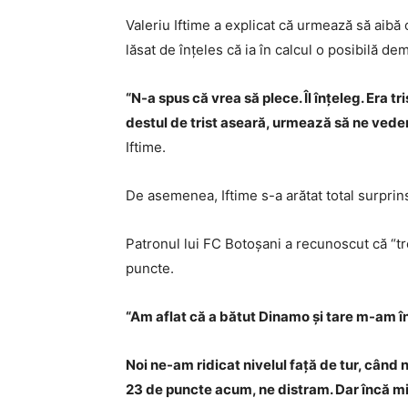
Valeriu Iftime a explicat că urmează să aibă
lăsat de înțeles că ia în calcul o posibilă d
“N-a spus că vrea să plece. Îl înțeleg. Era tr
destul de trist aseară, urmează să ne vede
Iftime.
De asemenea, Iftime s-a arătat total surprin
Patronul lui FC Botoșani a recunoscut că “tr
puncte.
“Am aflat că a bătut Dinamo și tare m-am în
Noi ne-am ridicat nivelul față de tur, când
23 de puncte acum, ne distram. Dar încă mi-