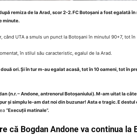
după remiza de la Arad, scor 2-2. FC Botoșani a fost egalată în
e minute.
ur, când UTA a smuls un punct la Botoșani în minutul 90+7,
tot în
comentat, în stilul său caracteristic, egalul de la Arad.
ă ori. Și în tur m-au egalat acasă, tot în 10 oameni, tot în prel
ogdan (n.r. – Andone, antrenorul Botoșaniului). M-am uitat la cât
r și simplu le-am dat noi din buzunar! Asta e tragic. E destul
nea
“Execuții matinale”.
ere că Bogdan Andone va continua la 