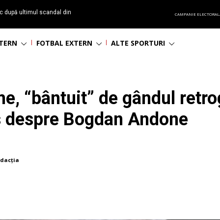
c după ultimul scandal din
CAMPANIE ELECTORAL
t echipă satelit”
NTERN
FOTBAL EXTERN
ALTE SPORTURI
me, “bântuit” de gândul retro
us despre Bogdan Andone
dacția