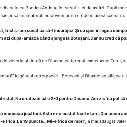
 o discuție cu Bogdan Andone în cursul zilei de astăzi. După meci
emisie, însă finanțatorul moldovenilor nu crede în acest scenariu.
ist, trist. L-am sunat ca să-l încurajez. Și eu sper în legea compen
m azi după-amiază când ajunge la Botoșani. Dar nu cred că poat
s de victoria obținută de Dinamo pe terenul campioanei Farul, s
emură” la gândul retrogradării. Botoșani și Dinamo se află pe ul
tristat. Nu credeam că e 2-0 pentru Dinamo. Am zis ‘nu pot să 
 nu munceau jucătorii. Asta m-a costat foarte tare. Dar acum a
e frică. La 19 puncte… Mi-e frică de mor!”,
a mai adăugat Valeri