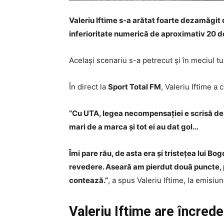
Valeriu Iftime s-a arătat foarte dezamăgit 
inferioritate numerică de aproximativ 20 d
Același scenariu s-a petrecut și în meciul t
În direct la
Sport Total FM
, Valeriu Iftime a 
“Cu UTA, legea necompensației e scrisă de dou
mari de a marca și tot ei au dat gol…
Îmi pare rău, de asta era și tristețea lui B
revedere. Aseară am pierdut două puncte, pu
contează.”
, a spus Valeriu Iftime, la emisiu
Valeriu Iftime are încred