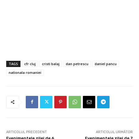
TAGS
cfr cluj
cristi balaj
dan petrescu
daniel pancu
nationala romaniei
ARTICOLUL PRECEDENT
ARTICOLUL URMĂTOR
Evenimentele zilei de 6
Evenimentele zilei de 7