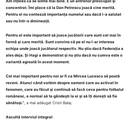
Am înțeles că se simte mai bine. E un antrenor preocupat și
concentrat. Îmi place că la Dan Petrescu joacă cine merită.
Pentru el nu contează importanța numelui sau dacă l-a salutat
sau nu într-o dimineață.
Pentru el este important să joace jucătorii care sunt cel mai în
formă și care merită. Sunt convins că pe el nu l-ar interesa
echipa unde joacă jucătorul respectiv. Nu știu dacă Federația a
ales deja. Și Hagi a demonstrat și nu știu dacă nu cumva este o
variantă agreată în acest moment.
Cel mai important pentru noi ar fi ca Mircea Lucescu să poată
reveni. Atunci când vorbim despre oameni care au activat în
fenomen, care au făcut și continuă să facă ceva pentru fotbalul
românesc, e normal să te gândești la ei și să îți dorești să fie
sănătoși.”
, a mai adăugat Cristi Balaj.
Ascultă interviul integral: