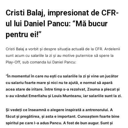
Cristi Balaj, impresionat de CFR-
ul lui Daniel Pancu: “Mă bucur
pentru ei!”
Cristi Balaj a vorbit și despre situația actuală de la CFR. Ardelenii
sunt acum cu salariile la zi și au motive puternice să spere la
Play-Off, sub comanda lui Daniel Pancu:
“În momentul în care nu ești cu salariile la zi și vine un jucător
cu salariu foarte mare și nici nu te ajută, e normal să apară
acea stare de iritare. Între timp s-a rezolvat, Zouma a plecat și
s-au vândut Emerllahu și Louis Munteanu, iar salariile sunt la zi.
Și vedeți ce înseamnă o alegere inspirată a antrenorului. A
făcut și pregătirea, și asta e important. Cunoaștem foarte bine
spiritul pe care l-a adus Pancu. A fost de bun augur. Sunt și