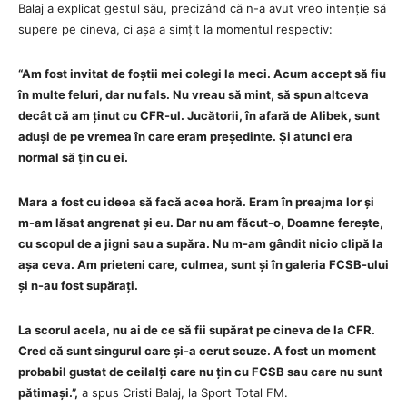
Balaj a explicat gestul său, precizând că n-a avut vreo intenție să
supere pe cineva, ci așa a simțit la momentul respectiv:
“Am fost invitat de foștii mei colegi la meci. Acum accept să fiu
în multe feluri, dar nu fals. Nu vreau să mint, să spun altceva
decât că am ținut cu CFR-ul. Jucătorii, în afară de Alibek, sunt
aduși de pe vremea în care eram președinte. Și atunci era
normal să țin cu ei.
Mara a fost cu ideea să facă acea horă. Eram în preajma lor și
m-am lăsat angrenat și eu. Dar nu am făcut-o, Doamne ferește,
cu scopul de a jigni sau a supăra. Nu m-am gândit nicio clipă la
așa ceva. Am prieteni care, culmea, sunt și în galeria FCSB-ului
și n-au fost supărați.
La scorul acela, nu ai de ce să fii supărat pe cineva de la CFR.
Cred că sunt singurul care și-a cerut scuze. A fost un moment
probabil gustat de ceilalți care nu țin cu FCSB sau care nu sunt
pătimași.”,
a spus Cristi Balaj, la Sport Total FM.