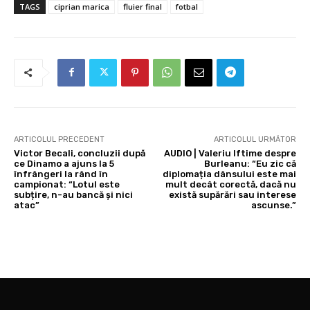
TAGS
ciprian marica
fluier final
fotbal
ARTICOLUL PRECEDENT
ARTICOLUL URMĂTOR
Victor Becali, concluzii după
AUDIO | Valeriu Iftime despre
ce Dinamo a ajuns la 5
Burleanu: “Eu zic că
înfrângeri la rând în
diplomația dânsului este mai
campionat: “Lotul este
mult decât corectă, dacă nu
subțire, n-au bancă și nici
există supărări sau interese
atac”
ascunse.”