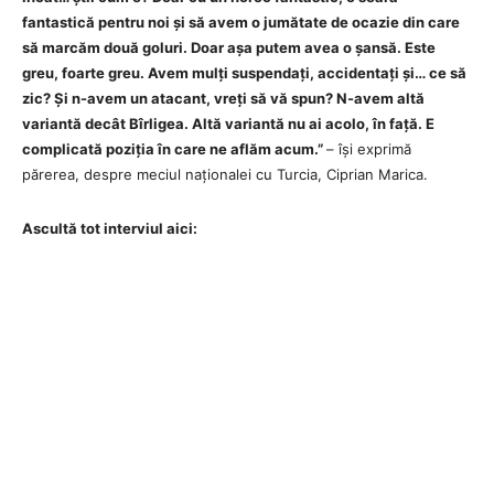
fantastică pentru noi și să avem o jumătate de ocazie din care
să marcăm două goluri. Doar așa putem avea o șansă. Este
greu, foarte greu. Avem mulți suspendați, accidentați și… ce să
zic? Și n-avem un atacant, vreți să vă spun? N-avem altă
variantă decât Bîrligea. Altă variantă nu ai acolo, în față. E
complicată poziția în care ne aflăm acum.”
– își exprimă
părerea, despre meciul naționalei cu Turcia, Ciprian Marica.
Ascultă tot interviul aici: