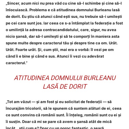
„Sincer, acum nici nu prea văd cu cine să-l schimbe și cine să-l
înlocuiască. Problema e că atitudinea domnului Burleanu lasă
de dorit. Eu știu că atunci când ești sus, nu trebuie să-i umilești
pe cei care sunt jos. Iar ceea ce s-a întâmplat la federație a fost
o umilință la adresa contracandidatului, care, sigur, nu avea
nicio șansă, dar să-l umilești și să te comporți în maniera asta
spune multe despre caracterul tău și despre tine ca om. Urât.
Urât. Foarte urât. Și, cum știi, mai era o vorbă: îl vezi pe om
când îi e bine și când e sus. Atunci îi vezi cu adevărat
caracterul.”
ATITUDINEA DOMNULUI BURLEANU
LASĂ DE DORIT
„Tot am văzut — și am fost și eu solicitat de federații — să
încurajăm tricolorii, să le spunem că suntem alături de ei, ceea
ce sunt convins că românii sunt. Îi înțeleg, românii sunt cu ei și
îi susțin. Doar că mi se pare că avem o șansă atât de mică
încât… știi cum e? Doar cu un noroc fantastic, o seară