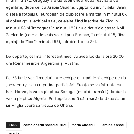
final fiind 2-2. Uruguay are de asemenea, două rezultate de
egalitate, după cel cu Arabia Saudită. Egiptul cu invincibilul Salah,
o stea a fotbalului european de club (care a marcat în minutul 67,
al doilea gol al echipei sale, celelalte fiind înscrise de Ziko în
minutul 58 și Trezeguet în minutul 82) nu a dat nicio șansă Noii
Zeelande (care a deschis scorul prin Surman, în minutul 15, fiind
egalați de Zico în minutul 58), zdrobind-o cu 3-1.
De departe, cel mai interesant meci va avea loc de la ora 20.00,
ora României între Argentina și Austria.
Pe 23 iunie vor fi meciuri între echipe cu tradiție și echipe de tip
„new entry” sau cu puține participări. Franța se va înfrunta cu
Irak, Norvegia va da piept cu Senegal (meci de urmărit), Iordania
va da piept cu Algeria. Portugalia speră să treacă de Uzbekistan
iar Anglia speră să treacă de Ghana.
TAGS
campionatul mondial 2026
florin olteanu
Lamine Yamal
spania