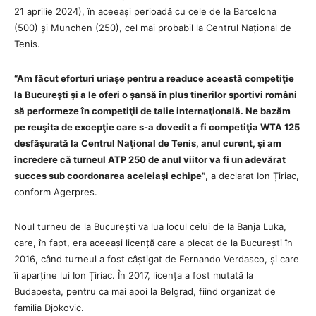
21 aprilie 2024), în aceeași perioadă cu cele de la Barcelona
(500) și Munchen (250), cel mai probabil la Centrul Național de
Tenis.
“Am făcut eforturi uriaşe pentru a readuce această competiţie
la Bucureşti şi a le oferi o şansă în plus tinerilor sportivi români
să performeze în competiţii de talie internaţională. Ne bazăm
pe reuşita de excepţie care s-a dovedit a fi competiţia WTA 125
desfăşurată la Centrul Naţional de Tenis, anul curent, şi am
încredere că turneul ATP 250 de anul viitor va fi un adevărat
succes sub coordonarea aceleiaşi echipe”
, a declarat Ion Țiriac,
conform Agerpres.
Noul turneu de la București va lua locul celui de la Banja Luka,
care, în fapt, era aceeași licență care a plecat de la București în
2016, când turneul a fost câștigat de Fernando Verdasco, și care
îi aparține lui Ion Țiriac. În 2017, licența a fost mutată la
Budapesta, pentru ca mai apoi la Belgrad, fiind organizat de
familia Djokovic.