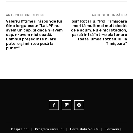
ARTICOLUL PRECEDENT
ARTICOLUL URMĂTOR
Valeriu Iftime îi răspunde lui
Iosif Rotariu: ”Poli Timișoara
Gino Iorgulescu: “La LPF nu
merită mult mai mult decât
avem un cap. Și dacă n-avem
ce e acum. Nu e nici stadion,
cap, n-avem nici coadă.
parcă intră într-o plafonare
Domnul președinte n-are
toată lumea fotbalului la
putere și mintea pusă la
Timișoara”
punct”
Despre noi
|
Program emisiuni
|
Harta stații SPTFM
|
Termeni și