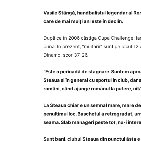
Vasile Stângă, handbalistul legendar al Român
care de mai mulți ani este în declin.
După ce în 2006 câștiga Cupa Challenge, iar
bună. În prezent, “militarii” sunt pe locul 12
Dinamo, scor 37-26.
“Este o perioadă de stagnare. Suntem aproa
Steaua și în general cu sportul în club, dar
români, când ajunge românul la putere, uită 
La Steaua chiar e un semnal mare, mare de 
penultimul loc. Baschetul a retrogradat, u
seama. Slab manageri peste tot, nu-i intere
Sunt bani, clubul Steaua din punctul ăsta e 