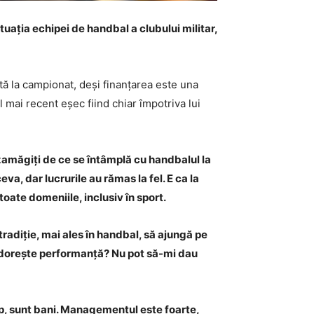
ituația echipei de handbal a clubului militar,
ă la campionat, deși finanțarea este una
l mai recent eșec fiind chiar împotriva lui
zamăgiți de ce se întâmplă cu handbalul la
a, dar lucrurile au rămas la fel. E ca la
toate domeniile, inclusiv în sport.
radiție, mai ales în handbal, să ajungă pe
i dorește performanță? Nu pot să-mi dau
imp, sunt bani. Managementul este foarte,