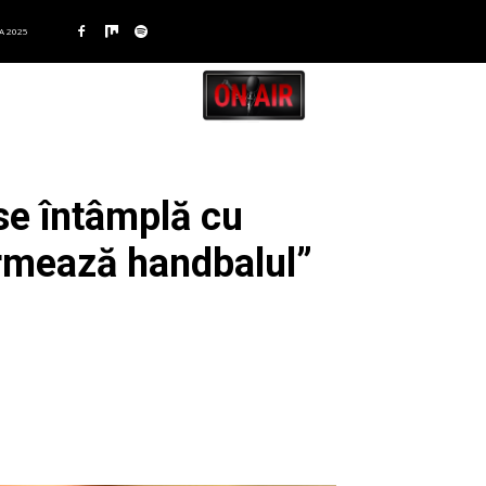
A 2025
se întâmplă cu
urmează handbalul”