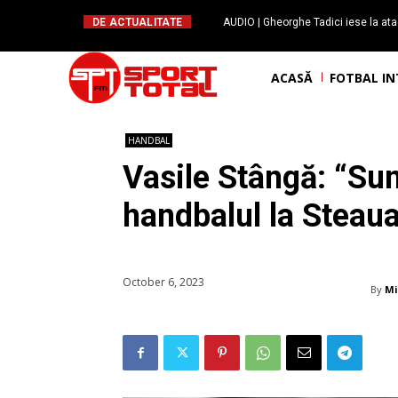
DE ACTUALITATE
AUDIO | Gheorghe Tadici iese la ata
handbal: ”Rapid și-a făcu
ACASĂ
FOTBAL I
HANDBAL
Vasile Stângă: “Su
handbalul la Steau
October 6, 2023
By
Mi