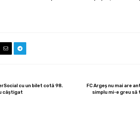
erSocial cu un bilet cotă 98.
FC Argeș nu mai are ant
au câștigat
simplu mi-e greu să 