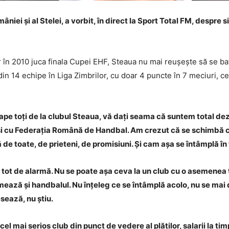
iei și al Stelei, a vorbit, în direct la Sport Total FM, despre s
 în 2010 juca finala Cupei EHF, Steaua nu mai reușește să se bat
 din 14 echipe în Liga Zimbrilor, cu doar 4 puncte în 7 meciuri, ce
pe toți de la clubul Steaua, vă dați seama că suntem total de
 și cu Federația Română de Handbal. Am crezut că se schimbă cev
de toate, de prieteni, de promisiuni. Și cam așa se întâmplă în 
tot de alarmă. Nu se poate așa ceva la un club cu o asemenea t
rmează și handbalul. Nu înțeleg ce se întâmplă acolo, nu se ma
sează, nu știu.
cel mai serios club din punct de vedere al plăților, salarii la t