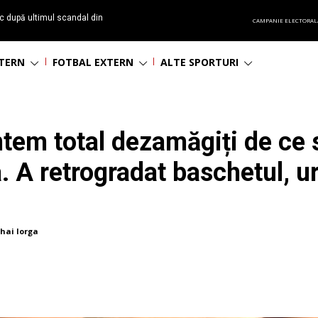
c după ultimul scandal din
CAMPANIE ELECTORAL
t echipă satelit”
NTERN
FOTBAL EXTERN
ALTE SPORTURI
ntem total dezamăgiți de ce 
a. A retrogradat baschetul, 
hai Iorga