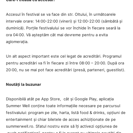
Accesul în festival se va face din str. Oltului, în următoarele
intervale orare: 14:00-22:00 (vineri) și 12:00-22:00 (sâmbătă și
duminică). Porțile festivalului se vor închide în fiecare seară la
ora 04:00. Vă așteptăm cât mai devreme pentru a evita
aglomerația.
Un alt aspect important este cel legat de acreditări. Programul
pentru acreditări va fi în fiecare zi între 08:00 – 20:00. După ora
20:00, nu se mai pot face acreditări (presă, parteneri, guestlist).
Noutăți la buzunar
Disponibilă atât pe App Store, cât și Google Play, aplicația
Summer Well conține toate informațiile necesare pe parcursul
festivalului: program pe zile, harta, listă food & drinks, opțiuni de
entertainment și chiar biletele de acces achiziționate de pe
summerwell.ro. Sfatul nostru este să îți activezi opțiunea de
„push notification”, pentru a fi la curent cu ultimele noutăți din