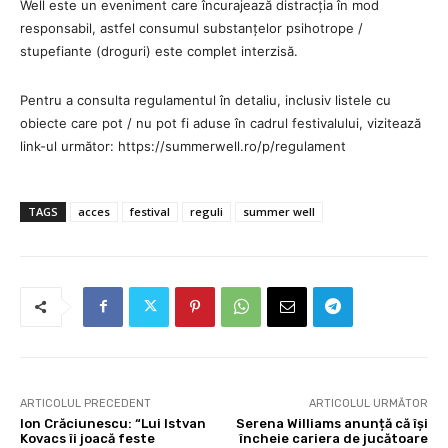
Well este un eveniment care încurajează distracția în mod
responsabil, astfel consumul substanțelor psihotrope /
stupefiante (droguri) este complet interzisă.
Pentru a consulta regulamentul în detaliu, inclusiv listele cu
obiecte care pot / nu pot fi aduse în cadrul festivalului, vizitează
link-ul următor: https://summerwell.ro/p/regulament
TAGS
acces
festival
reguli
summer well
ARTICOLUL PRECEDENT
ARTICOLUL URMĂTOR
Ion Crăciunescu: “Lui Istvan
Serena Williams anunță că își
Kovacs îi joacă feste
încheie cariera de jucătoare