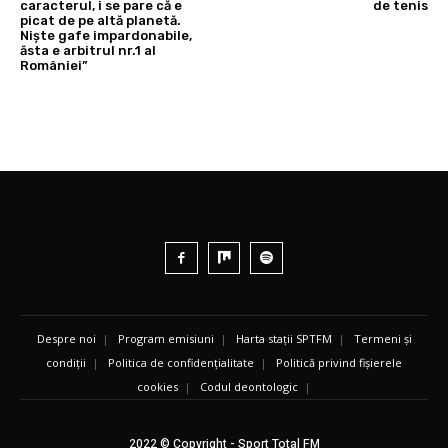
caracterul, i se pare că e
de tenis
picat de pe altă planetă.
Niște gafe impardonabile,
ăsta e arbitrul nr.1 al
României”
Despre noi
|
Program emisiuni
|
Harta stații SPTFM
|
Termeni și
condiții
|
Politica de confidențialitate
|
Politică privind fișierele
cookies
|
Codul deontologic
|
2022 © Copyright - Sport Total FM