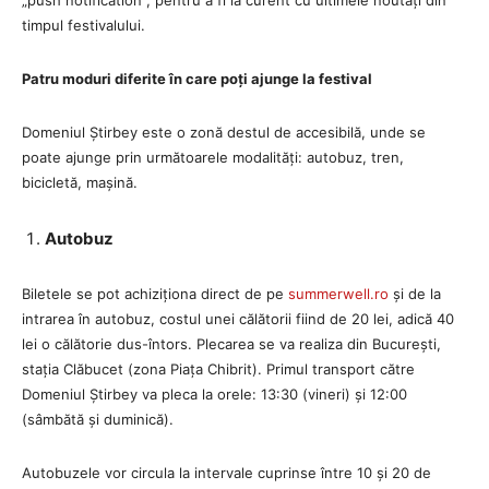
timpul festivalului.
Patru moduri diferite în care poți ajunge la festival
Domeniul Știrbey este o zonă destul de accesibilă, unde se
poate ajunge prin următoarele modalități: autobuz, tren,
bicicletă, mașină.
Autobuz
Biletele se pot achiziționa direct de pe
summerwell.ro
și de la
intrarea în autobuz, costul unei călătorii fiind de 20 lei, adică 40
lei o călătorie dus-întors. Plecarea se va realiza din București,
stația Clăbucet (zona Piața Chibrit). Primul transport către
Domeniul Știrbey va pleca la orele: 13:30 (vineri) și 12:00
(sâmbătă și duminică).
Autobuzele vor circula la intervale cuprinse între 10 și 20 de