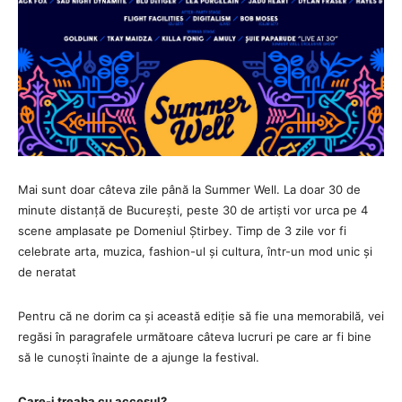
Mai sunt doar câteva zile până la Summer Well. La doar 30 de
minute distanță de București, peste 30 de artiști vor urca pe 4
scene amplasate pe Domeniul Știrbey. Timp de 3 zile vor fi
celebrate arta, muzica, fashion-ul și cultura, într-un mod unic și
de neratat
Pentru că ne dorim ca și această ediție să fie una memorabilă, vei
regăsi în paragrafele următoare câteva lucruri pe care ar fi bine
să le cunoști înainte de a ajunge la festival.
Care-i treaba cu accesul?