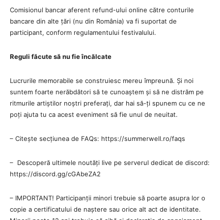
Comisionul bancar aferent refund-ului online către conturile
bancare din alte țări (nu din România) va fi suportat de
participant, conform regulamentului festivalului.
Reguli făcute să nu fie încălcate
Lucrurile memorabile se construiesc mereu împreună. Și noi
suntem foarte nerăbdători să te cunoaștem și să ne distrăm pe
ritmurile artiștilor noștri preferați, dar hai să-ți spunem cu ce ne
poți ajuta tu ca acest eveniment să fie unul de neuitat.
– Citește secțiunea de FAQs: https://summerwell.ro/faqs
– Descoperă ultimele noutăți live pe serverul dedicat de discord:
https://discord.gg/cGAbeZA2
– IMPORTANT! Participanții minori trebuie să poarte asupra lor o
copie a certificatului de naștere sau orice alt act de identitate.