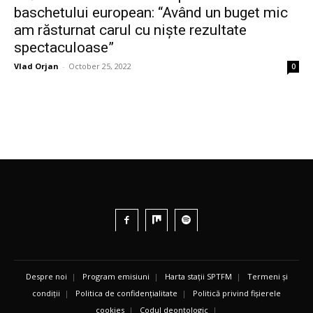
baschetului european: “Având un buget mic
am răsturnat carul cu niște rezultate
spectaculoase”
Vlad Orjan
-
October 25, 2022
0
Despre noi
|
Program emisiuni
|
Harta stații SPTFM
|
Termeni și
condiții
|
Politica de confidențialitate
|
Politică privind fișierele
cookies
|
Codul deontologic
|