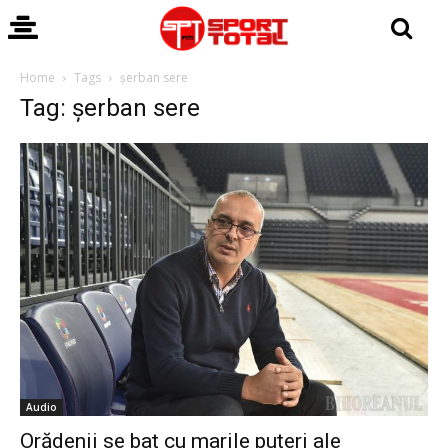
Home
Tags
șerban sere
Tag: șerban sere
Audio
Orădenii se bat cu marile puteri ale