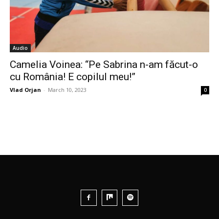
Audio
Camelia Voinea: “Pe Sabrina n-am făcut-o
cu România! E copilul meu!”
Vlad Orjan
-
March 10, 2023
0