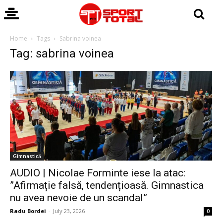
Home
Tags
Sabrina voinea
Tag: sabrina voinea
Gimnastică
AUDIO | Nicolae Forminte iese la atac:
”Afirmație falsă, tendențioasă. Gimnastica
nu avea nevoie de un scandal”
Radu Bordei
-
July 23, 2026
0