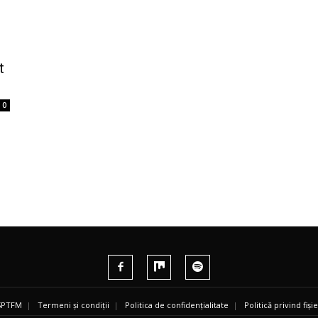
t
0
 SPTFM
|
Termeni și condiții
|
Politica de confidențialitate
|
Politică privind fiș