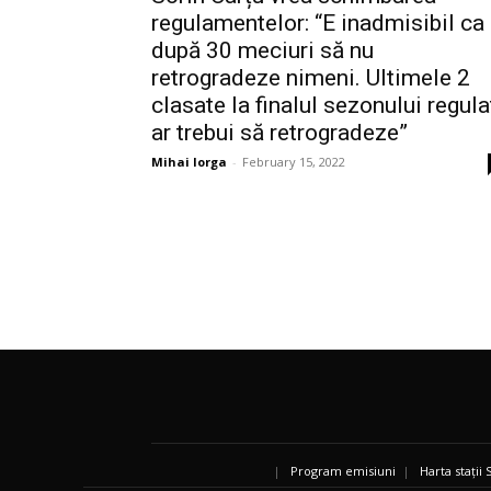
regulamentelor: “E inadmisibil ca
după 30 meciuri să nu
retrogradeze nimeni. Ultimele 2
clasate la finalul sezonului regula
ar trebui să retrogradeze”
Mihai Iorga
-
February 15, 2022
|
Program emisiuni
|
Harta stații