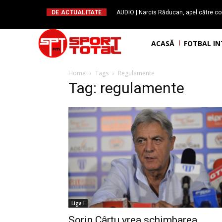
DE ACTUALITATE
AUDIO | Narcis Răducan, apel către co
spus stop!”. Măsurile care pot rev
ACASĂ
FOTBAL I
Home
Tags
Regulamente
Tag: regulamente
Liga I
Sorin Cârțu vrea schimbarea