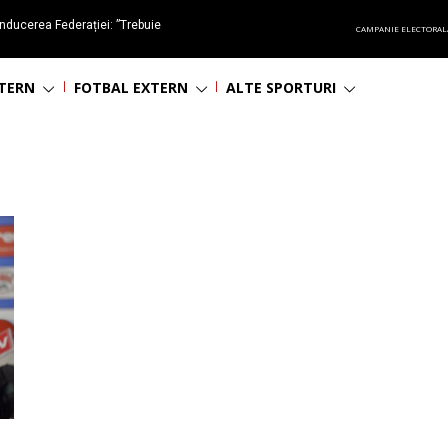
nducerea Federației: ”Trebuie
CAMPANIE ELECTORAL
oluționa fotbalul românesc
NTERN
FOTBAL EXTERN
ALTE SPORTURI