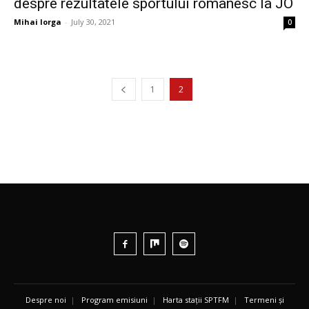
despre rezultatele sportului românesc la JO
Mihai Iorga
-
July 30, 2021
0
1
2
Despre noi
|
Program emisiuni
|
Harta stații SPTFM
|
Termeni și