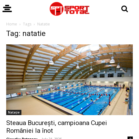
Home
Tags
Natatie
Tag: natatie
Natație
Steaua București, campioana Cupei
României la înot
Claudiu Petrescu
-
July 21, 2025