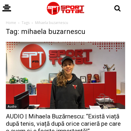
Home
Tags
Mihaela buzarnescu
Tag: mihaela buzarnescu
Audio
AUDIO | Mihaela Buzărnescu: “Există viață
după tenis, viață după orice carieră pe care
o avem și e foarte importantă!”