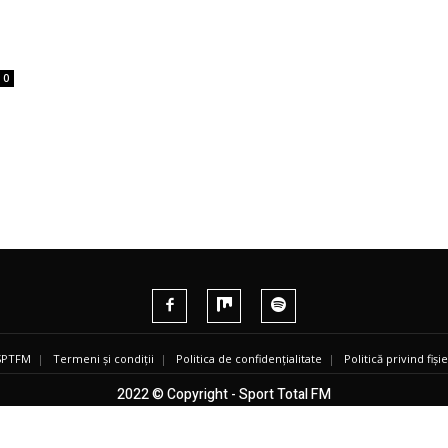
0
 SPTFM
|
Termeni și condiții
|
Politica de confidențialitate
|
Politică privind fiș
2022 © Copyright - Sport Total FM