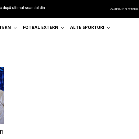
c după ultimul scandal din
CAMPANIE ELECTORAL
t echipă satelit”
NTERN
FOTBAL EXTERN
ALTE SPORTURI
un