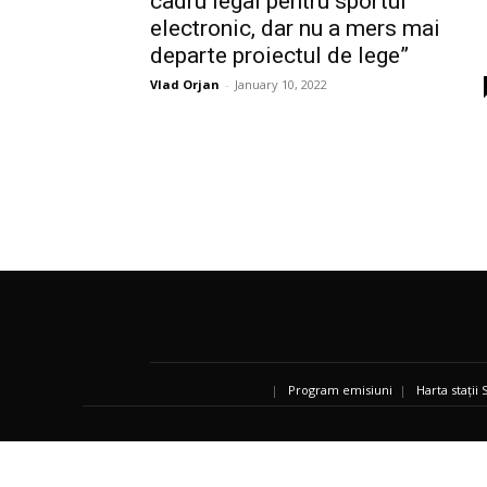
cadru legal pentru sportul
electronic, dar nu a mers mai
departe proiectul de lege”
Vlad Orjan
-
January 10, 2022
|
Program emisiuni
|
Harta stații