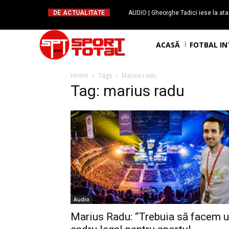
DE ACTUALITATE
AUDIO | Gheorghe Tadici iese la ata
handbal: ”Rapid și-a făcu
ACASĂ
FOTBAL I
Home
Tags
Marius radu
Tag: marius radu
Audio
Marius Radu: “Trebuia să facem 