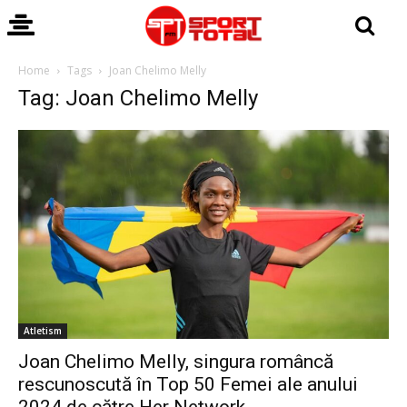
Home
Tags
Joan Chelimo Melly
Tag: Joan Chelimo Melly
Atletism
Joan Chelimo Melly, singura româncă
rescunoscută în Top 50 Femei ale anului
2024 de către Her Network