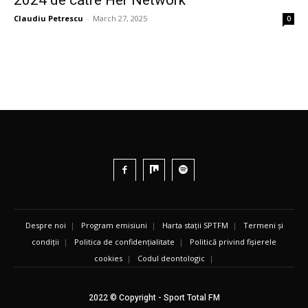
Claudiu Petrescu
-
March 27, 2025
0
Despre noi
|
Program emisiuni
|
Harta stații SPTFM
|
Termeni și
condiții
|
Politica de confidențialitate
|
Politică privind fișierele
cookies
|
Codul deontologic
|
2022 © Copyright - Sport Total FM