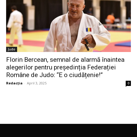
Judo
Florin Bercean, semnal de alarmă înaintea
alegerilor pentru președinția Federației
Române de Judo: “E o ciudățenie!”
Redacția
-
April 3, 2025
0