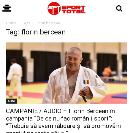
Home
Tags
Florin bercean
Tag: florin bercean
Auto
CAMPANIE / AUDIO – Florin Bercean în
campania “De ce nu fac românii sport”:
“Trebuie să avem răbdare și să promovăm