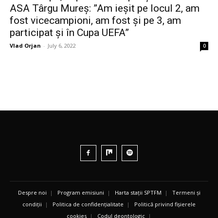
ASA Târgu Mureș: ”Am ieșit pe locul 2, am
fost vicecampioni, am fost și pe 3, am
participat și în Cupa UEFA”
Vlad Orjan
-
July 6, 2022
0
Despre noi
|
Program emisiuni
|
Harta stații SPTFM
|
Termeni și
condiții
|
Politica de confidențialitate
|
Politică privind fișierele
cookies
|
Codul deontologic
|