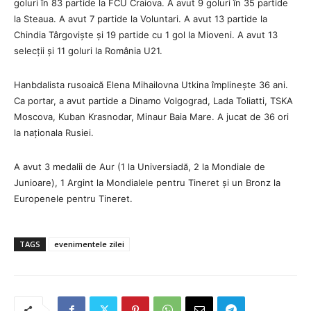
goluri în 83 partide la FCU Craiova. A avut 9 goluri în 35 partide
la Steaua. A avut 7 partide la Voluntari. A avut 13 partide la
Chindia Târgoviște și 19 partide cu 1 gol la Mioveni. A avut 13
selecții și 11 goluri la România U21.
Hanbdalista rusoaică Elena Mihailovna Utkina împlinește 36 ani.
Ca portar, a avut partide a Dinamo Volgograd, Lada Toliatti, TSKA
Moscova, Kuban Krasnodar, Minaur Baia Mare. A jucat de 36 ori
la naționala Rusiei.
A avut 3 medalii de Aur (1 la Universiadă, 2 la Mondiale de
Junioare), 1 Argint la Mondialele pentru Tineret și un Bronz la
Europenele pentru Tineret.
TAGS
evenimentele zilei