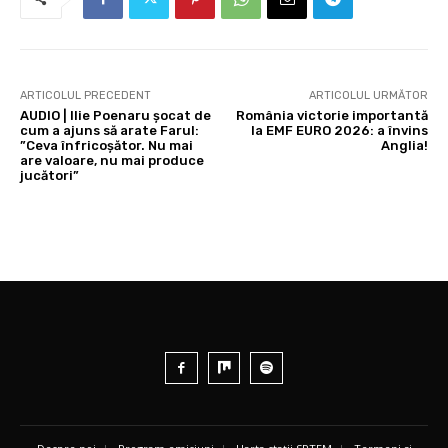
ARTICOLUL PRECEDENT
ARTICOLUL URMĂTOR
AUDIO | Ilie Poenaru șocat de
România victorie importantă
cum a ajuns să arate Farul:
la EMF EURO 2026: a învins
”Ceva înfricoșător. Nu mai
Anglia!
are valoare, nu mai produce
jucători”