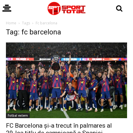
Home
Tags
Fc barcelona
Tag: fc barcelona
Fotbal extern
FC Barcelona și‑a trecut în palmares al