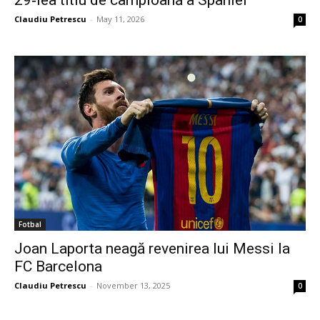
29‑lea titlu de campioană a Spaniei
Claudiu Petrescu
-
May 11, 2026
0
Fotbal
Joan Laporta neagă revenirea lui Messi la
FC Barcelona
Claudiu Petrescu
-
November 13, 2025
0