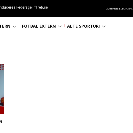
nducerea Federației: ”Trebuie
CAMPANIE ELECTORAL
oluționa fotbalul românesc
NTERN
FOTBAL EXTERN
ALTE SPORTURI
al