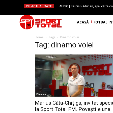
DE ACTUALITATE
AUDIO | Narcis Răducan, apel către co
spus stop!”. Măsurile care pot rev
ACASĂ
FOTBAL I
Home
Tags
Dinamo volei
Tag: dinamo volei
Diverse
Marius Căta-Chițiga, invitat speci
la Sport Total FM. Poveștile unei