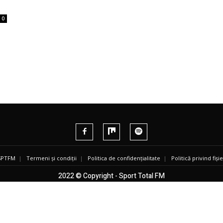
0
 SPTFM
|
Termeni și condiții
|
Politica de confidențialitate
|
Politică privind fiș
2022 © Copyright - Sport Total FM