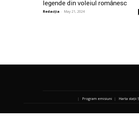
legende din voleiul românesc
Redacția
-
May 21, 2024
|
Program emisiuni
|
Harta stații