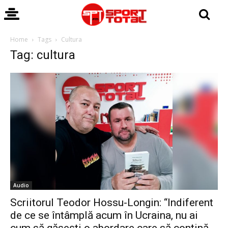
Home
Tags
Cultura
Tag: cultura
Audio
Scriitorul Teodor Hossu-Longin: “Indiferent
de ce se întâmplă acum în Ucraina, nu ai
cum să găsești o abordare care să conțină