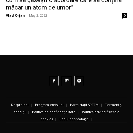
măcar un atom de umor”
Vlad Orjan
-
May 2, 2022
0
Despre noi
|
Program emisiuni
|
Harta stații SPTFM
|
Termeni și
condiții
|
Politica de confidențialitate
|
Politică privind fișierele
cookies
|
Codul deontologic
|