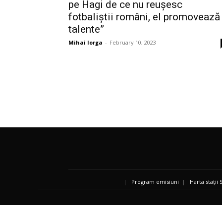
pe Hagi de ce nu reușesc
fotbaliștii români, el promovează
talente”
Mihai Iorga
-
February 10, 2023
|
Program emisiuni
|
Harta stații