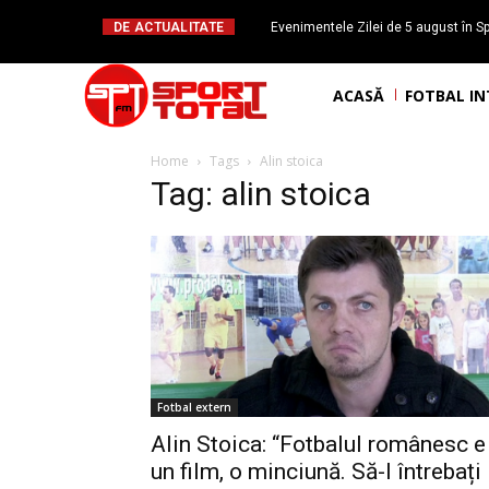
DE ACTUALITATE
Evenimentele Zilei de 5 august în Sp
Mateuț împlinește 
ACASĂ
FOTBAL I
Home
Tags
Alin stoica
Tag: alin stoica
Fotbal extern
Alin Stoica: “Fotbalul românesc e
un film, o minciună. Să-l întrebați