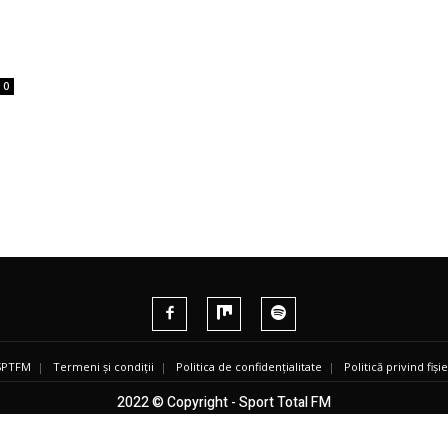
0
 SPTFM
|
Termeni și condiții
|
Politica de confidențialitate
|
Politică privind fiș
2022 © Copyright - Sport Total FM