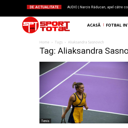
DE ACTUALITATE
AUDIO | Narcis Răducan, apel către co
spus stop!”. Măsurile care pot rev
ACASĂ
FOTBAL I
Home
Tags
Aliaksandra Sasnovich
Tag: Aliaksandra Sasn
Tenis