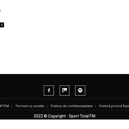
ă
0
 SPTFM
|
Termeni și condiții
|
Politica de confidențialitate
|
Politică privind fiș
2022 © Copyright - Sport Total FM