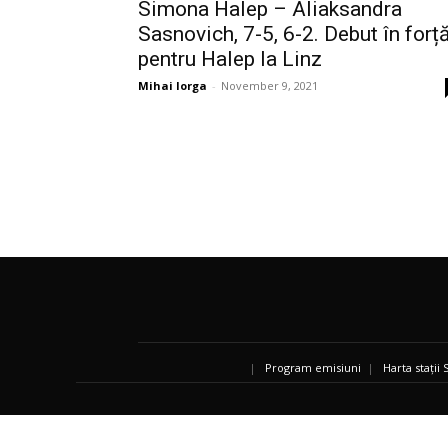
Simona Halep – Aliaksandra
Sasnovich, 7-5, 6-2. Debut în forț
pentru Halep la Linz
Mihai Iorga
-
November 9, 2021
|
Program emisiuni
|
Harta stații