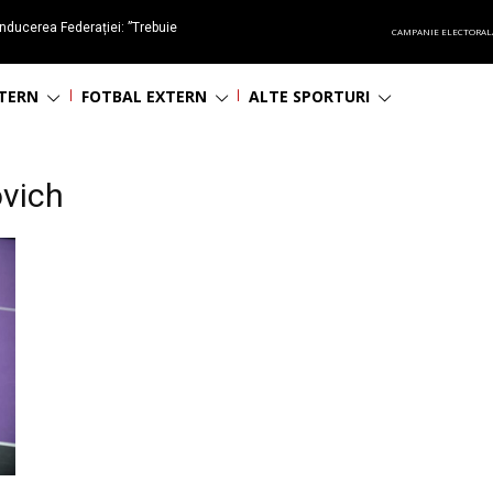
nducerea Federației: ”Trebuie
CAMPANIE ELECTORAL
oluționa fotbalul românesc
NTERN
FOTBAL EXTERN
ALTE SPORTURI
ovich