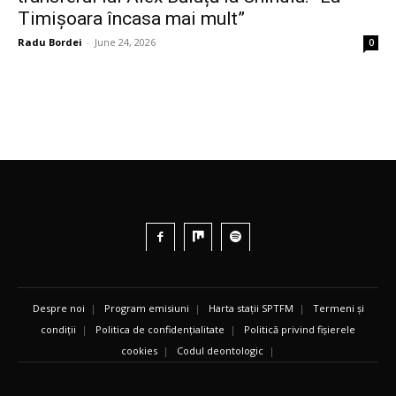
Timișoara încasa mai mult”
Radu Bordei
-
June 24, 2026
0
Despre noi
|
Program emisiuni
|
Harta stații SPTFM
|
Termeni și
condiții
|
Politica de confidențialitate
|
Politică privind fișierele
cookies
|
Codul deontologic
|