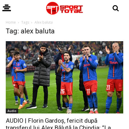
Home
Tags
Alex baluta
Tag: alex baluta
Audio
AUDIO | Florin Gardoș, fericit după
transferul lui Alex Băluță la Chindia: ”La