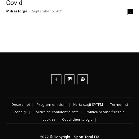
Covid
Mihai Iorga
-
September 5, 2021
0
Despre noi
|
Program emisiuni
|
Harta stații SPTFM
|
Termeni și
condiții
|
Politica de confidențialitate
|
Politică privind fișierele
cookies
|
Codul deontologic
|
2022 © Copyright - Sport Total FM