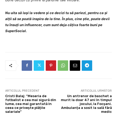
Nu uita să lași la vedere și ce decizi tu să pariezi, pentru ca și
alții să se poată inspira de la tine. În plus, cine știe, poate devii
tu însuți un influencer, cum sunt deja câțiva foarte buni pe
SuperSocial.
ARTICOLUL PRECEDENT
ARTICOLUL URMĂTOR
Cristi Balaj: “Meseria de
Un antrenor de baschet a
fotbalist e cea mai sigură din
murit la doar 47 ani în timpul
lume, cea mai garantată în
jocului, la Focșani.
ceea ce privește plățile
Ambulanța a sosit la sală fără
salariale”
medic