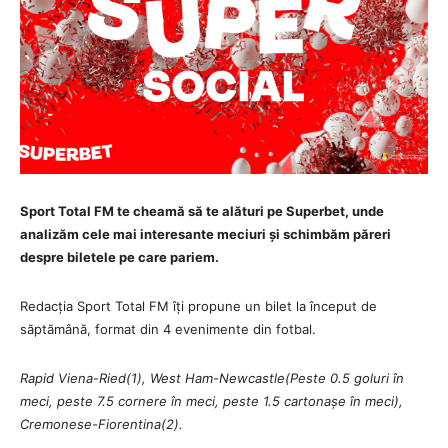
Sport Total FM
te cheamă să te alături pe Superbet, unde
analizăm cele mai interesante meciuri și schimbăm păreri
despre biletele pe care pariem.
Redacția Sport Total FM îți propune un bilet la început de
săptămână, format din 4 evenimente din fotbal.
Rapid Viena-Ried(1), West Ham-Newcastle(Peste 0.5 goluri în
meci, peste 7.5 cornere în meci, peste 1.5 cartonașe în meci),
Cremonese-Fiorentina(2).