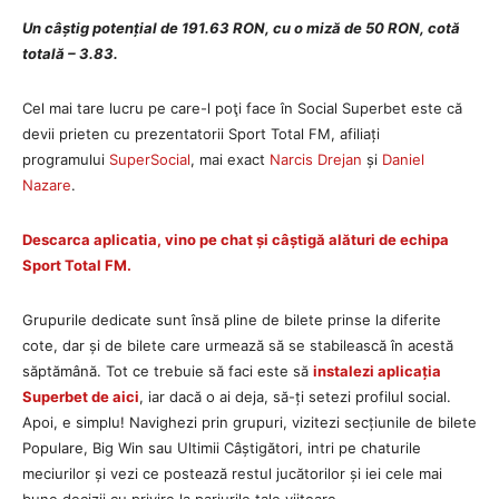
Un câștig potențial de 191.63 RON, cu o miză de 50 RON, cotă
totală – 3.83.
Cel mai tare lucru pe care-l poţi face în Social Superbet este că
devii prieten cu prezentatorii Sport Total FM, afiliați
programului
SuperSocial
, mai exact
Narcis Drejan
și
Daniel
Nazare
.
Descarca aplicatia, vino pe chat și câștigă alături de echipa
Sport Total FM.
Grupurile dedicate sunt însă pline de bilete prinse la diferite
cote, dar și de bilete care urmează să se stabilească în acestă
săptămână. Tot ce trebuie să faci este să
instalezi aplicația
Superbet de aici
, iar dacă o ai deja, să-ți setezi profilul social.
Apoi, e simplu! Navighezi prin grupuri, vizitezi secțiunile de bilete
Populare, Big Win sau Ultimii Câștigători, intri pe chaturile
meciurilor și vezi ce postează restul jucătorilor și iei cele mai
bune decizii cu privire la pariurile tale viitoare.