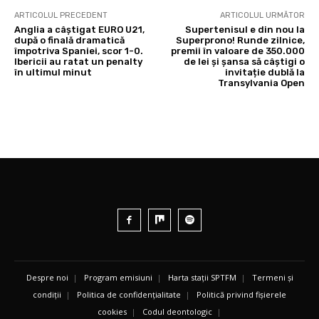
ARTICOLUL PRECEDENT
ARTICOLUL URMĂTOR
Anglia a câștigat EURO U21,
Supertenisul e din nou la
după o finală dramatică
Superprono! Runde zilnice,
împotriva Spaniei, scor 1-0.
premii în valoare de 350.000
Ibericii au ratat un penalty
de lei și șansa să câștigi o
în ultimul minut
invitație dublă la
Transylvania Open
Despre noi
|
Program emisiuni
|
Harta stații SPTFM
|
Termeni și
condiții
|
Politica de confidențialitate
|
Politică privind fișierele
cookies
|
Codul deontologic
|