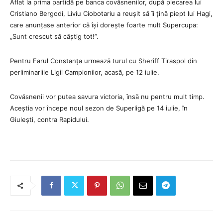
Aflat la prima partidă pe banca covăsnenilor, după plecarea lui
Cristiano Bergodi, Liviu Ciobotariu a reușit să îi țină piept lui Hagi,
care anunțase anterior că își dorește foarte mult Supercupa:
„Sunt crescut să câștig tot!”.
Pentru Farul Constanța urmează turul cu Sheriff Tiraspol din
perliminariile Ligii Campionilor, acasă, pe 12 iulie.
Covăsnenii vor putea savura victoria, însă nu pentru mult timp.
Aceștia vor începe noul sezon de Superligă pe 14 iulie, în
Giulești, contra Rapidului.