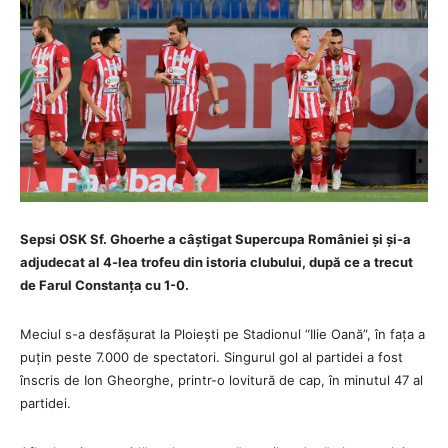
Sepsi OSK Sf. Ghoerhe a câștigat Supercupa României și și-a
adjudecat al 4-lea trofeu din istoria clubului, după ce a trecut
de Farul Constanța cu 1-0.
Meciul s-a desfășurat la Ploiești pe Stadionul “Ilie Oană”, în fața a
puțin peste 7.000 de spectatori. Singurul gol al partidei a fost
înscris de Ion Gheorghe, printr-o lovitură de cap, în minutul 47 al
partidei.