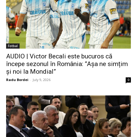
Fotbal
AUDIO | Victor Becali este bucuros că
începe sezonul în România: ”Așa ne simțim
și noi la Mondial”
Radu Bordei
-
July 9, 2026
0