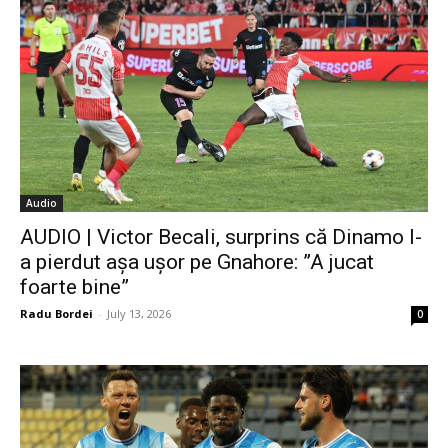
Audio
AUDIO | Victor Becali, surprins că Dinamo l-
a pierdut așa ușor pe Gnahore: ”A jucat
foarte bine”
Radu Bordei
-
July 13, 2026
0