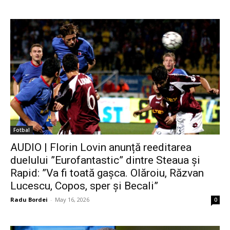
Fotbal
AUDIO | Florin Lovin anunță reeditarea
duelului ”Eurofantastic” dintre Steaua și
Rapid: ”Va fi toată gașca. Olăroiu, Răzvan
Lucescu, Copos, sper și Becali”
Radu Bordei
-
May 16, 2026
0