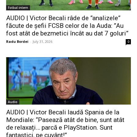
Fotbal intern
AUDIO | Victor Becali râde de ”analizele”
făcute de șefii FCSB celor de la Auda: ”Au
fost atât de bezmetici încât au dat 7 goluri”
Radu Bordei
-
July 31, 2026
0
Audio
AUDIO | Victor Becali laudă Spania de la
Mondiale: “Pasează atât de bine, sunt atât
de relaxați… parcă e PlayStation. Sunt
fantastici, pe cuvânt!”