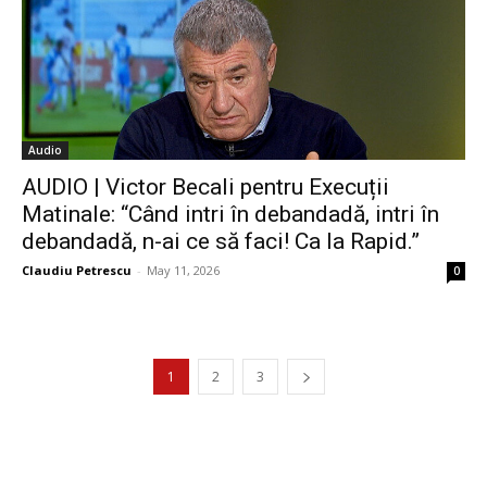
Audio
AUDIO | Victor Becali pentru Execuții
Matinale: “Când intri în debandadă, intri în
debandadă, n-ai ce să faci! Ca la Rapid.”
Claudiu Petrescu
-
May 11, 2026
0
1
2
3