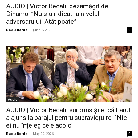
AUDIO | Victor Becali, dezamăgit de
Dinamo: ”Nu s-a ridicat la nivelul
adversarului. Atât poate”
Radu Bordei
-
June 4, 2026
0
Audio
AUDIO | Victor Becali, surprins și el că Farul
a ajuns la barajul pentru supraviețuire: ”Nici
ei nu înțeleg ce e acolo”
Radu Bordei
-
May 20, 2026
0