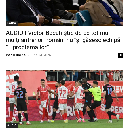
Fotbal
AUDIO | Victor Becali știe de ce tot mai
mulți antrenori români nu își găsesc echipă:
”E problema lor”
Radu Bordei
-
June 24, 2026
0
Audio