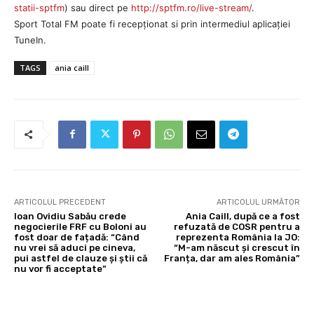
statii-sptfm
) sau direct pe
http://sptfm.ro/live-stream/
.
Sport Total FM poate fi recepționat si prin intermediul aplicației
TuneIn.
TAGS
ania caill
ARTICOLUL PRECEDENT
ARTICOLUL URMĂTOR
Ioan Ovidiu Sabău crede
Ania Caill, după ce a fost
negocierile FRF cu Boloni au
refuzată de COSR pentru a
fost doar de fațadă: “Când
reprezenta România la JO:
nu vrei să aduci pe cineva,
“M-am născut și crescut în
pui astfel de clauze și știi că
Franța, dar am ales România”
nu vor fi acceptate”