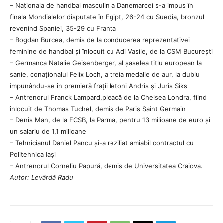
– Naționala de handbal masculin a Danemarcei s-a impus în
finala Mondialelor disputate în Egipt, 26-24 cu Suedia, bronzul
revenind Spaniei, 35-29 cu Franța
– Bogdan Burcea, demis de la conducerea reprezentativei
feminine de handbal și înlocuit cu Adi Vasile, de la CSM București
– Germanca Natalie Geisenberger, al șaselea titlu european la
sanie, conaționalul Felix Loch, a treia medalie de aur, la dublu
impunându-se în premieră frații letoni Andris și Juris Siks
– Antrenorul Franck Lampard,pleacă de la Chelsea Londra, fiind
înlocuit de Thomas Tuchel, demis de Paris Saint Germain
– Denis Man, de la FCSB, la Parma, pentru 13 milioane de euro și
un salariu de 1,1 milioane
– Tehnicianul Daniel Pancu și-a reziliat amiabil contractul cu
Politehnica Iași
– Antrenorul Corneliu Papură, demis de Universitatea Craiova.
Autor: Levârdă Radu