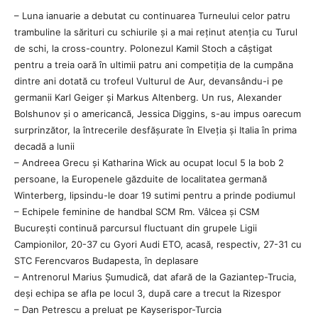
– Luna ianuarie a debutat cu continuarea Turneului celor patru
trambuline la sărituri cu schiurile și a mai reținut atenția cu Turul
de schi, la cross-country. Polonezul Kamil Stoch a câștigat
pentru a treia oară în ultimii patru ani competiția de la cumpăna
dintre ani dotată cu trofeul Vulturul de Aur, devansându-i pe
germanii Karl Geiger și Markus Altenberg. Un rus, Alexander
Bolshunov și o americancă, Jessica Diggins, s-au impus oarecum
surprinzător, la întrecerile desfășurate în Elveția și Italia în prima
decadă a lunii
– Andreea Grecu și Katharina Wick au ocupat locul 5 la bob 2
persoane, la Europenele găzduite de localitatea germană
Winterberg, lipsindu-le doar 19 sutimi pentru a prinde podiumul
– Echipele feminine de handbal SCM Rm. Vâlcea și CSM
București continuă parcursul fluctuant din grupele Ligii
Campionilor, 20-37 cu Gyori Audi ETO, acasă, respectiv, 27-31 cu
STC Ferencvaros Budapesta, în deplasare
– Antrenorul Marius Șumudică, dat afară de la Gaziantep-Trucia,
deși echipa se afla pe locul 3, după care a trecut la Rizespor
– Dan Petrescu a preluat pe Kayserispor-Turcia