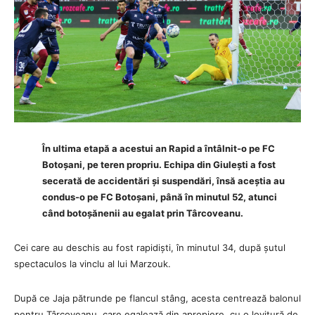
În ultima etapă a acestui an Rapid a întâlnit-o pe FC
Botoșani, pe teren propriu. Echipa din Giulești a fost
secerată de accidentări și suspendări, însă aceștia au
condus-o pe FC Botoșani, până în minutul 52, atunci
când botoșănenii au egalat prin Târcoveanu.
Cei care au deschis au fost rapidiști, în minutul 34, după șutul
spectaculos la vinclu al lui Marzouk.
După ce Jaja pătrunde pe flancul stâng, acesta centrează balonul
pentru Târcoveanu, care egalează din apropiere, cu o lovitură de