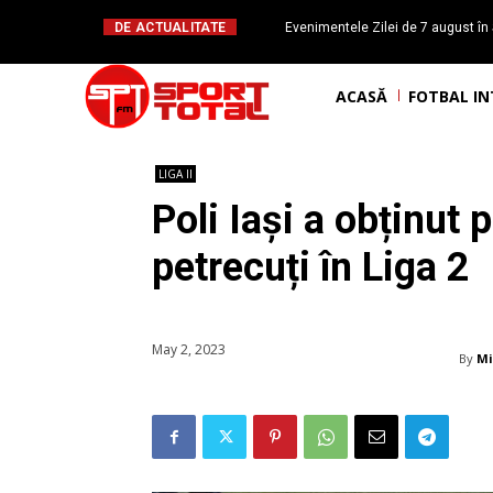
DE ACTUALITATE
Evenimentele Zilei de 7 august în 
românesc Octavian Morariu
ACASĂ
FOTBAL I
LIGA II
Poli Iași a obținut
petrecuți în Liga 2
May 2, 2023
By
Mi