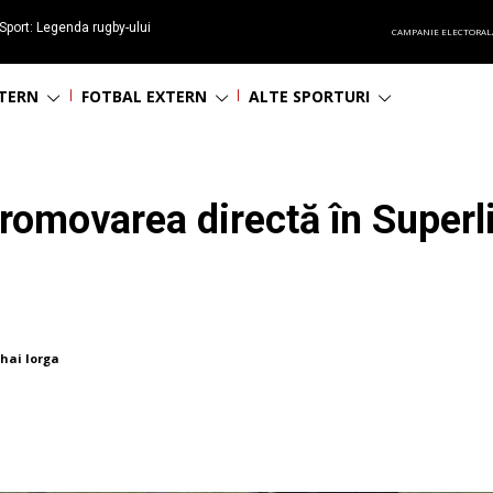
Sport: Legenda rugby-ului
CAMPANIE ELECTORAL
 împlinește 65 ani
NTERN
FOTBAL EXTERN
ALTE SPORTURI
 promovarea directă în Superl
hai Iorga