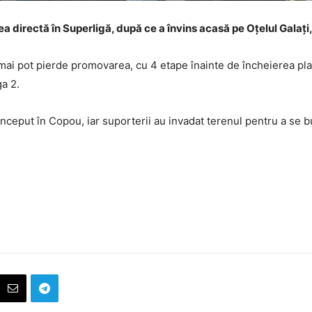
a directă în Superligă, după ce a învins acasă pe Oțelul Galați,
i pot pierde promovarea, cu 4 etape înainte de încheierea play-o
ga 2.
 început în Copou, iar suporterii au invadat terenul pentru a se 