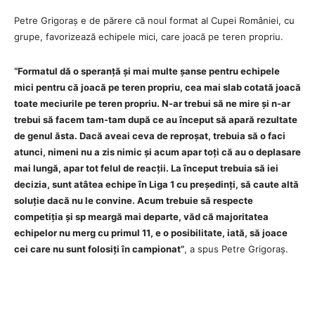
Petre Grigoraș e de părere că noul format al Cupei României, cu
grupe, favorizează echipele mici, care joacă pe teren propriu.
“Formatul dă o speranță și mai multe șanse pentru echipele
mici pentru că joacă pe teren propriu, cea mai slab cotată joacă
toate meciurile pe teren propriu. N-ar trebui să ne mire și n-ar
trebui să facem tam-tam după ce au început să apară rezultate
de genul ăsta. Dacă aveai ceva de reproșat, trebuia să o faci
atunci, nimeni nu a zis nimic și acum apar toți că au o deplasare
mai lungă, apar tot felul de reacții. La început trebuia să iei
decizia, sunt atâtea echipe în Liga 1 cu președinți, să caute altă
soluție dacă nu le convine. Acum trebuie să respecte
competiția și sp meargă mai departe, văd că majoritatea
echipelor nu merg cu primul 11, e o posibilitate, iată, să joace
cei care nu sunt folosiți în campionat”
, a spus Petre Grigoraș.