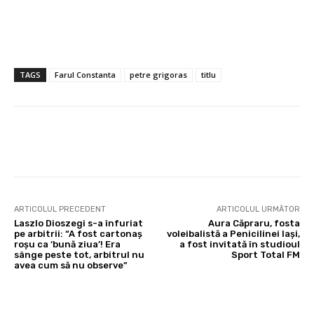
TAGS
Farul Constanta
petre grigoras
titlu
ARTICOLUL PRECEDENT
ARTICOLUL URMĂTOR
Laszlo Dioszegi s-a înfuriat
Aura Căpraru, fosta
pe arbitrii: “A fost cartonaș
voleibalistă a Penicilinei Iași,
roșu ca ‘bună ziua’! Era
a fost invitată în studioul
sânge peste tot, arbitrul nu
Sport Total FM
avea cum să nu observe”