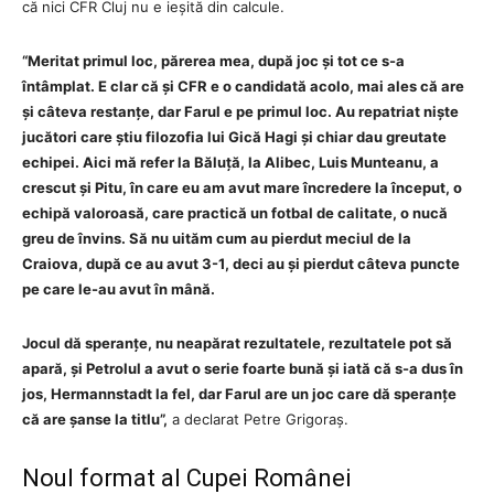
că nici CFR Cluj nu e ieșită din calcule.
“Meritat primul loc, părerea mea, după joc și tot ce s-a
întâmplat. E clar că și CFR e o candidată acolo, mai ales că are
și câteva restanțe, dar Farul e pe primul loc. Au repatriat niște
jucători care știu filozofia lui Gică Hagi și chiar dau greutate
echipei. Aici mă refer la Băluță, la Alibec, Luis Munteanu, a
crescut și Pitu, în care eu am avut mare încredere la început, o
echipă valoroasă, care practică un fotbal de calitate, o nucă
greu de învins. Să nu uităm cum au pierdut meciul de la
Craiova, după ce au avut 3-1, deci au și pierdut câteva puncte
pe care le-au avut în mână.
Jocul dă speranțe, nu neapărat rezultatele, rezultatele pot să
apară, și Petrolul a avut o serie foarte bună și iată că s-a dus în
jos, Hermannstadt la fel, dar Farul are un joc care dă speranțe
că are șanse la titlu”,
a declarat Petre Grigoraș.
Noul format al Cupei Românei