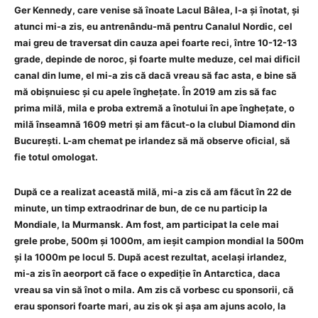
Ger Kennedy, care venise să înoate Lacul Bâlea, l-a și înotat, și
atunci mi-a zis, eu antrenându-mă pentru Canalul Nordic, cel
mai greu de traversat din cauza apei foarte reci, între 10-12-13
grade, depinde de noroc, și foarte multe meduze, cel mai dificil
canal din lume, el mi-a zis că dacă vreau să fac asta, e bine să
mă obișnuiesc și cu apele înghețate. În 2019 am zis să fac
prima milă, mila e proba extremă a înotului în ape înghețate, o
milă înseamnă 1609 metri și am făcut-o la clubul Diamond din
București. L-am chemat pe irlandez să mă observe oficial, să
fie totul omologat.
După ce a realizat această milă, mi-a zis că am făcut în 22 de
minute, un timp extraodrinar de bun, de ce nu particip la
Mondiale, la Murmansk. Am fost, am participat la cele mai
grele probe, 500m și 1000m, am ieșit campion mondial la 500m
și la 1000m pe locul 5. După acest rezultat, același irlandez,
mi-a zis în aeorport că face o expediție în Antarctica, daca
vreau sa vin să înot o mila. Am zis că vorbesc cu sponsorii, că
erau sponsori foarte mari, au zis ok și așa am ajuns acolo, la