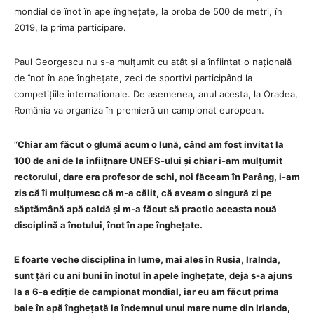
mondial de înot în ape înghețate, la proba de 500 de metri, în
2019, la prima participare.
Paul Georgescu nu s-a mulțumit cu atât și a înființat o națională
de înot în ape înghețate, zeci de sportivi participând la
competițiile internaționale. De asemenea, anul acesta, la Oradea,
România va organiza în premieră un campionat european.
“
Chiar am făcut o glumă acum o lună, când am fost invitat la
100 de ani de la înfiițnare UNEFS-ului și chiar i-am mulțumit
rectorului, dare era profesor de schi, noi făceam în Parâng, i-am
zis că îi mulțumesc că m-a călit, că aveam o singură zi pe
săptămână apă caldă și m-a făcut să practic aceasta nouă
disciplină a înotului, înot în ape înghețate.
E foarte veche disciplina în lume, mai ales în Rusia, Iralnda,
sunt țări cu ani buni în înotul în apele înghețate, deja s-a ajuns
la a 6-a ediție de campionat mondial, iar eu am făcut prima
baie în apă înghețată la îndemnul unui mare nume din Irlanda,