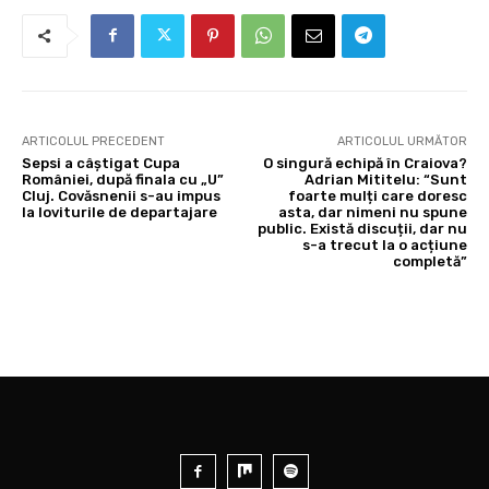
ARTICOLUL PRECEDENT
ARTICOLUL URMĂTOR
Sepsi a câștigat Cupa
O singură echipă în Craiova?
României, după finala cu „U”
Adrian Mititelu: “Sunt
Cluj. Covăsnenii s-au impus
foarte mulți care doresc
la loviturile de departajare
asta, dar nimeni nu spune
public. Există discuții, dar nu
s-a trecut la o acțiune
completă”