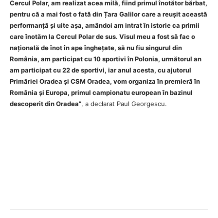
Cercul Polar, am realizat acea milă, fiind primul înotător bărbat,
pentru că a mai fost o fată din Țara Galilor care a reușit această
performanță și uite așa, amândoi am intrat în istorie ca primii
care înotăm la Cercul Polar de sus. Visul meu a fost să fac o
națională de înot în ape înghețate, să nu fiu singurul din
România, am participat cu 10 sportivi în Polonia, următorul an
am participat cu 22 de sportivi, iar anul acesta, cu ajutorul
Primăriei Oradea și CSM Oradea, vom organiza în premieră în
România și Europa, primul campionatu european în bazinul
descoperit din Oradea”
, a declarat Paul Georgescu.