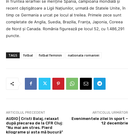
În fruntea ierarhiei se menține Spania, campioana mondială și
recent câștigătoare a Ligii Națiunilor, urmată de Statele Unite, în
timp ce Germania a urcat pe locul al treilea. Primele zece sunt
completate de Anglia, Suedia, Brazilia, Franța, Japonia, Coreea
de Nord și Canada. România figurează pe locul 52, cu 1.486,291
puncte.
TAGS
fotbal
fotbal feminin
nationala romaniei
ARTICOLUL PRECEDENT
ARTICOLUL URMĂTOR
AUDIO | Cristi Balaj, relaxat
Evenimentele zilei în sport –
după plecarea de la CFR Cluj:
12 decembrie
“Nu mai am stres. Pierd
kilograme și asta mă bucură”