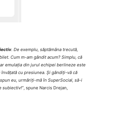
iectiv
. De exemplu, săptămâna trecută,
l bilet. Cum m-am gândit acum? Simplu, că
ar emulația din jurul echipei berlineze este
ă învățată cu presiunea. Și gândiți-vă că
m spun eu, urmăriți-mă în SuperSocial, să-i
e subiectiv!”
, spune Narcis Drejan,