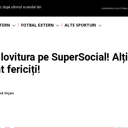
c după ultimul scandal din
CAMPANIE ELECTORAL
t echipă satelit”
NTERN
FOTBAL EXTERN
ALTE SPORTURI
lovitura pe SuperSocial! Alți
t fericiți!
ad Orjan