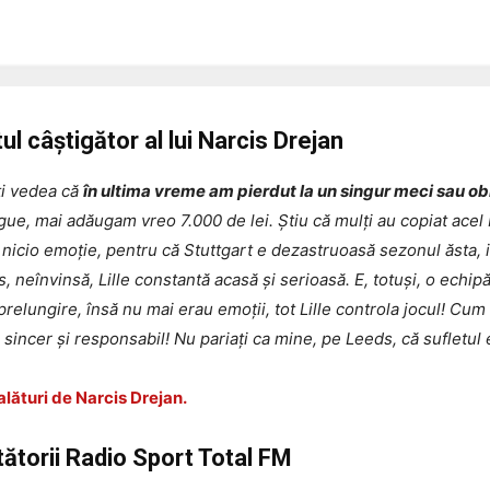
tul câștigător al lui Narcis Drejan
ți vedea că
în ultima vreme am pierdut la un singur meci sau ob
ue, mai adăugam vreo 7.000 de lei. Știu că mulți au copiat ace
nicio emoție, pentru că Stuttgart e dezastruoasă sezonul ăsta, i
, neînvinsă, Lille constantă acasă și serioasă. E, totuși, o echip
e prelungire, însă nu mai erau emoții, tot Lille controla jocul! Cu
sincer și responsabil! Nu pariați ca mine, pe Leeds, că sufletul 
alături de Narcis Drejan.
ătorii Radio Sport Total FM