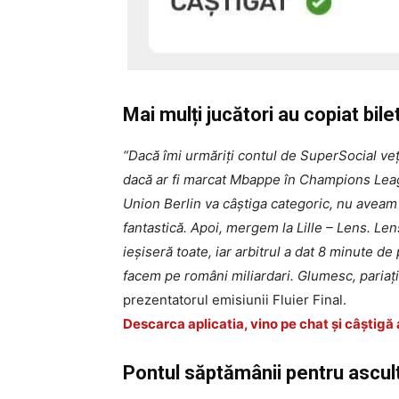
Mai mulți jucători au copiat bile
“Dacă îmi urmăriți contul de SuperSocial ve
dacă ar fi marcat Mbappe în Champions Leag
Union Berlin va câștiga categoric, nu aveam 
fantastică. Apoi, mergem la Lille – Lens. Lens
ieșiseră toate, iar arbitrul a dat 8 minute d
facem pe români miliardari. Glumesc, pariați 
prezentatorul emisiunii Fluier Final.
Descarca aplicatia, vino pe chat și câștigă 
Pontul săptămânii pentru ascult