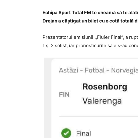
Echipa Sport Total FM
te cheamă să te alăt
Drejan a câștigat un bilet cu o cotă totală d
Prezentatorul emisiunii ,,Fluier Final”, a r
1 și 2 solist, iar pronosticurile sale s-au con