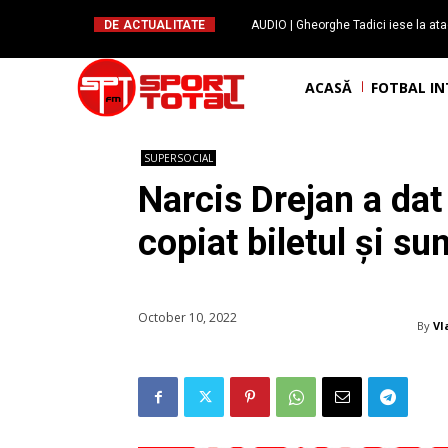
DE ACTUALITATE
AUDIO | Gheorghe Tadici iese la ata
handbal: ”Rapid și-a făcu
ACASĂ
FOTBAL I
SUPERSOCIAL
Narcis Drejan a dat 
copiat biletul și sun
October 10, 2022
By
Vl