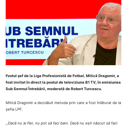
Fostul șef de la Liga Profesionistă de Fotbal, Mitică Dragomir, a
fost invitat în direct la postul de televiziune B1 TV, în emisiunea
Sub Semnul Întrebării, moderată de Robert Turcescu.
Mitică Dragomir a dezvăluit metoda prin care a fost înlăturat de la
șefia LPF.
,,Dacă nu ai fler, nu pot să faci bani. Dacă nu ești născut să faci