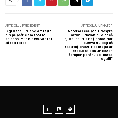
ARTICOLUL PRECEDENT
ARTICOLUL URMĂTOR
Gigi Becali: “Când am ieșit
Narcisa Lecușanu, despre
din pușcărie am fost la
ordinul Novak: “E clar că
episcop. M-a binecuvântat
ajută loturile naționale, dar
să fac fotbal”
cumva nu poți să
restricționezi. Federația ar
trebui să dea un sezon
tampon pentru aplicarea
regulii”