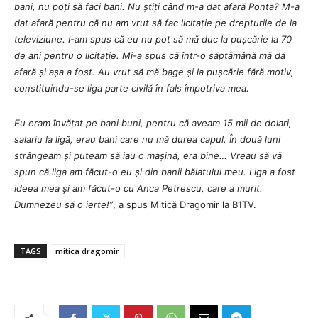
bani, nu poți să faci bani. Nu știți când m-a dat afară Ponta? M-a
dat afară pentru că nu am vrut să fac licitație pe drepturile de la
televiziune. I-am spus că eu nu pot să mă duc la pușcărie la 70
de ani pentru o licitație. Mi-a spus că într-o săptămână mă dă
afară și așa a fost. Au vrut să mă bage și la pușcărie fără motiv,
constituindu-se liga parte civilă în fals împotriva mea.
Eu eram învățat pe bani buni, pentru că aveam 15 mii de dolari,
salariu la ligă, erau bani care nu mă durea capul. În două luni
strângeam și puteam să iau o mașină, era bine… Vreau să vă
spun că liga am făcut-o eu și din banii băiatului meu. Liga a fost
ideea mea și am făcut-o cu Anca Petrescu, care a murit.
Dumnezeu să o ierte!”
, a spus Mitică Dragomir la B1TV.
TAGS
mitica dragomir