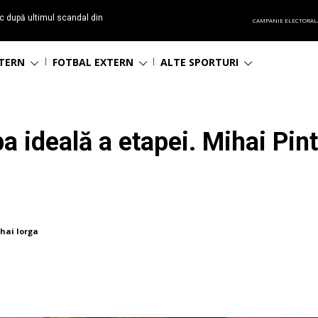
c după ultimul scandal din
CAMPANIE ELECTORAL
t echipă satelit”
NTERN
FOTBAL EXTERN
ALTE SPORTURI
a ideală a etapei. Mihai Pint
hai Iorga