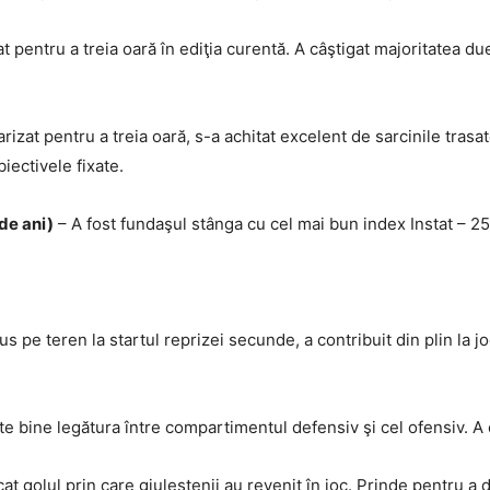
 pentru a treia oară în ediţia curentă. A câştigat majoritatea duel
arizat pentru a treia oară, s-a achitat excelent de sarcinile tras
iectivele fixate.
de ani)
– A fost fundaşul stânga cu cel mai bun index Instat – 25
us pe teren la startul reprizei secunde, a contribuit din plin la jo
te bine legătura între compartimentul defensiv şi cel ofensiv. 
at golul prin care giuleştenii au revenit în joc. Prinde pentru a