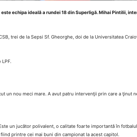
este echipa ideală a rundei 18 din Superligă. Mihai Pintilii, in
FCSB, trei de la Sepsi Sf. Gheorghe, doi de la Universitatea Crai
e LPF.
cut un nou meci mare. A avut patru intervenţii prin care a ţinut ne
Este un jucător polivalent, o calitate foarte importantă în fotbalul
fiind printre cei mai buni din campionat la acest capitol.