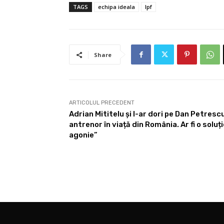
TAGS
echipa ideala
lpf
Share
ARTICOLUL PRECEDENT
Adrian Mititelu și l-ar dori pe Dan Petresc
antrenor în viață din România. Ar fi o soluți
agonie”