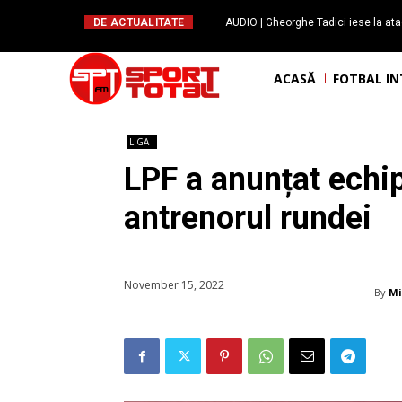
DE ACTUALITATE
AUDIO | Gheorghe Tadici iese la ata
handbal: ”Rapid și-a făcu
ACASĂ
FOTBAL I
LIGA I
LPF a anunțat echip
antrenorul rundei
November 15, 2022
By
Mi