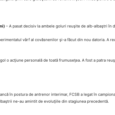
ni)
– A pasat decisiv la ambele goluri reuşite de alb-albaştri în d
erimentatul vârf al covăsnenilor şi-a făcut din nou datoria. A reu
 gol o acţiune personală de toată frumuseţea. A fost a patra reuşit
ancă în postura de antrenor interimar, FCSB a legat în campiona
lbaştrii ne-au amintit de evoluţiile din stagiunea precedentă.