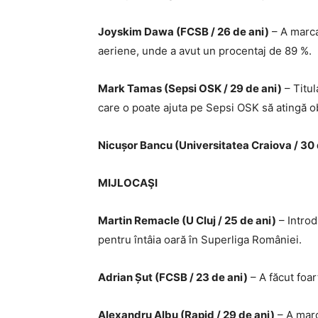
Joyskim Dawa (FCSB / 26 de ani)
– A marcat
aeriene, unde a avut un procentaj de 89 %.
Mark Tamas (Sepsi OSK / 29 de ani)
– Titul
care o poate ajuta pe Sepsi OSK să atingă ob
Nicușor Bancu (Universitatea Craiova / 30 
MIJLOCAŞI
Martin Remacle (U Cluj / 25 de ani)
– Introd
pentru întâia oară în Superliga României.
Adrian Șut (FCSB / 23 de ani)
– A făcut foar
Alexandru Albu (Rapid / 29 de ani)
– A marc