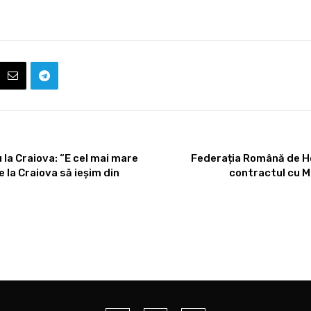
u la Craiova: “E cel mai mare
Federația Română de Ho
e la Craiova să ieșim din
contractul cu Mi