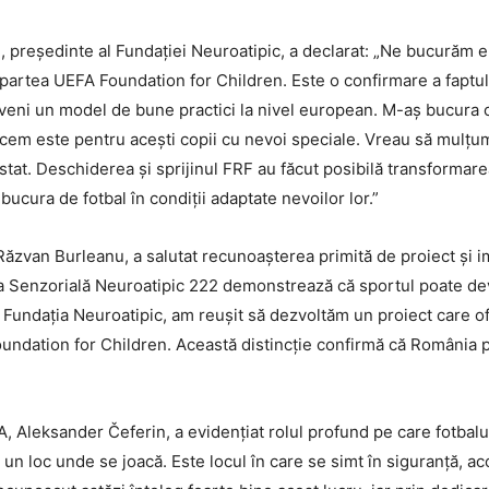
 președinte al Fundației Neuroatipic, a declarat: „Ne bucurăm 
 partea UEFA Foundation for Children. Este o confirmare a faptul
eveni un model de bune practici la nivel european. M-aș bucura
facem este pentru acești copii cu nevoi speciale. Vreau să mul
istat. Deschiderea și sprijinul FRF au făcut posibilă transformare
bucura de fotbal în condiții adaptate nevoilor lor.”
ăzvan Burleanu, a salutat recunoașterea primită de proiect și i
Loja Senzorială Neuroatipic 222 demonstrează că sportul poate de
Fundația Neuroatipic, am reușit să dezvoltăm un proiect care of
oundation for Children. Această distincție confirmă că România
A, Aleksander Čeferin, a evidențiat rolul profund pe care fotbalul 
 un loc unde se joacă. Este locul în care se simt în siguranță, ac