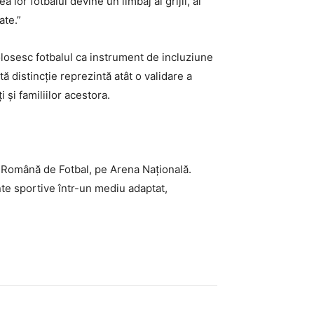
 lor fotbalul devine un limbaj al grijii, al
ate.”
losesc fotbalul ca instrument de incluziune
 distincție reprezintă atât o validare a
și familiilor acestora.
a Română de Fotbal, pe Arena Națională.
nte sportive într-un mediu adaptat,