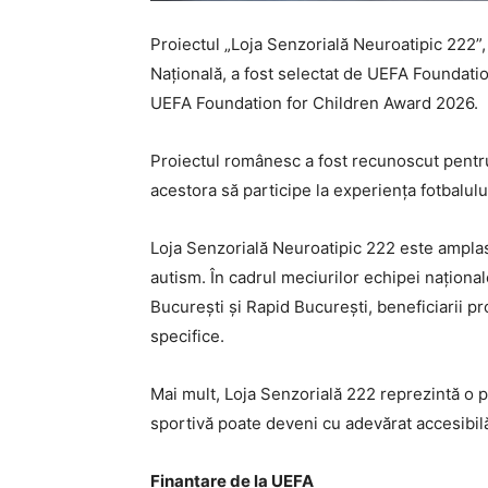
Proiectul „Loja Senzorială Neuroatipic 222”
Națională, a fost selectat de UEFA Foundatio
UEFA Foundation for Children Award 2026.
Proiectul românesc a fost recunoscut pentru
acestora să participe la experiența fotbalului
Loja Senzorială Neuroatipic 222 este amplasa
autism. În cadrul meciurilor echipei națion
București și Rapid București, beneficiarii pr
specifice.
Mai mult, Loja Senzorială 222 reprezintă o 
sportivă poate deveni cu adevărat accesibilă t
Finanțare de la UEFA