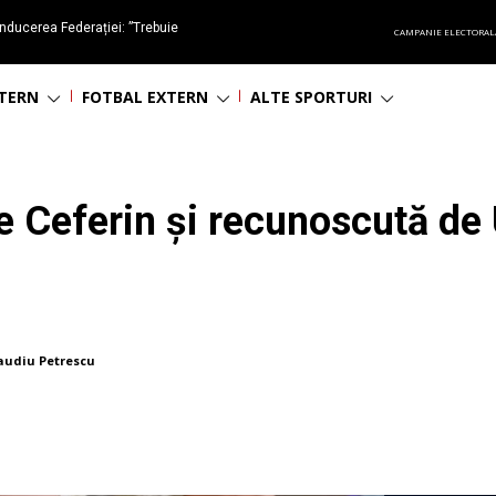
nducerea Federației: ”Trebuie
CAMPANIE ELECTORAL
oluționa fotbalul românesc
NTERN
FOTBAL EXTERN
ALTE SPORTURI
de Ceferin și recunoscută d
audiu Petrescu