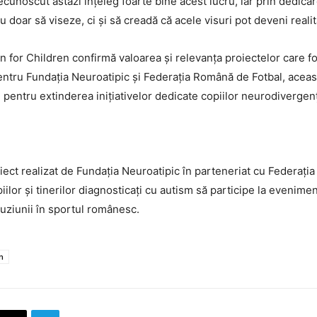
ecunoscut astăzi înțeleg foarte bine acest lucru, iar prin dedicarea
i nu doar să viseze, ci și să creadă că acele visuri pot deveni realit
or Children confirmă valoarea și relevanța proiectelor care fo
entru Fundația Neuroatipic și Federația Română de Fotbal, această
entru extinderea inițiativelor dedicate copiilor neurodivergenți 
iect realizat de Fundația Neuroatipic în parteneriat cu Federați
ilor și tinerilor diagnosticați cu autism să participe la evenime
cluziunii în sportul românesc.
n