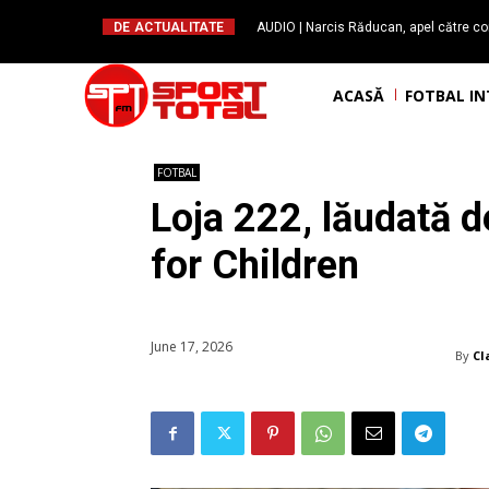
DE ACTUALITATE
AUDIO | Narcis Răducan, apel către co
spus stop!”. Măsurile care pot rev
ACASĂ
FOTBAL I
FOTBAL
Loja 222, lăudată 
for Children
June 17, 2026
By
Cl