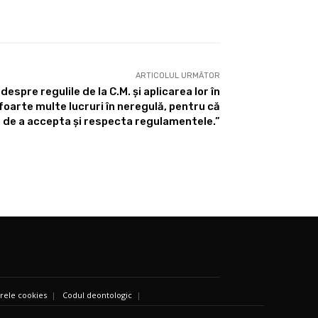
ARTICOLUL URMĂTOR
espre regulile de la C.M. și aplicarea lor în
foarte multe lucruri în neregulă, pentru că
 de a accepta și respecta regulamentele.”
ierele cookies
|
Codul deontologic
|