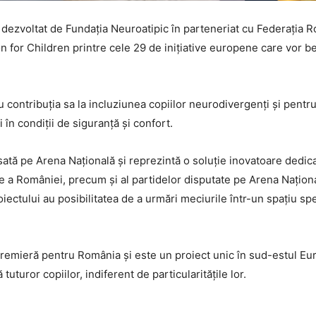
, dezvoltat de Fundația Neuroatipic în parteneriat cu Federația
n for Children printre cele 29 de inițiative europene care vor b
 contribuția sa la incluziunea copiilor neurodivergenți și pentr
 în condiții de siguranță și confort.
tă pe Arena Națională și reprezintă o soluție inovatoare dedicată
ale a României, precum și al partidelor disputate pe Arena Nați
oiectului au posibilitatea de a urmări meciurile într-un spațiu sp
premieră pentru România și este un proiect unic în sud-estul Eu
uturor copiilor, indiferent de particularitățile lor.