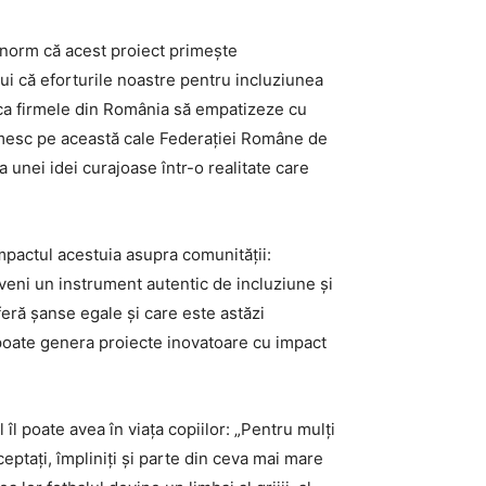
enorm că acest proiect primește
ui că eforturile noastre pentru incluziunea
 ca firmele din România să empatizeze cu
țumesc pe această cale Federației Române de
a unei idei curajoase într-o realitate care
mpactul acestuia asupra comunității:
veni un instrument autentic de incluziune și
eră șanse egale și care este astăzi
 poate genera proiecte inovatoare cu impact
îl poate avea în viața copiilor: „Pentru mulți
ceptați, împliniți și parte din ceva mai mare