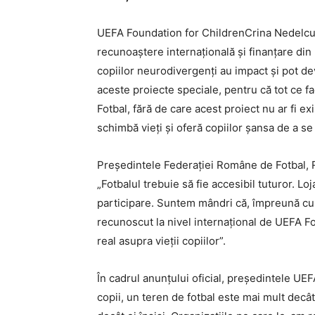
UEFA Foundation for ChildrenCrina Nedelcu,
recunoaștere internațională și finanțare din
copiilor neurodivergenți au impact și pot d
aceste proiecte speciale, pentru că tot ce 
Fotbal, fără de care acest proiect nu ar fi ex
schimbă vieți și oferă copiilor șansa de a se 
Președintele Federației Române de Fotbal, R
„Fotbalul trebuie să fie accesibil tuturor. 
participare. Suntem mândri că, împreună cu 
recunoscut la nivel internațional de UEFA F
real asupra vieții copiilor”.
În cadrul anunțului oficial, președintele UEF
copii, un teren de fotbal este mai mult decât