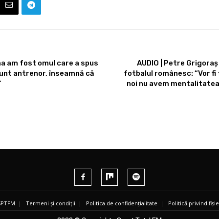
una am fost omul care a spus
AUDIO | Petre Grigoraș d
ă sunt antrenor, înseamnă că
fotbalul românesc: “Vor fi 
”
noi nu avem mentalitatea
 SPTFM
|
Termeni și condiții
|
Politica de confidențialitate
|
Politică privind fiș