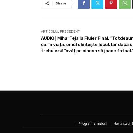
Share
ARTICOLUL PRECEDENT
AUDIO | Mihai Teja la Fluier Final: “Totdea
că, în viață, omul sfințește locul. Iar dac
trebuie să învăț pe cineva să joace fotbal.
|
Program emisiuni
|
Harta stații