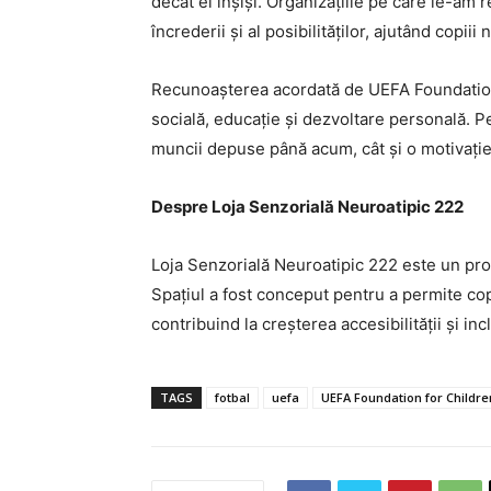
decât ei înșiși. Organizațiile pe care le-am r
încrederii și al posibilităților, ajutând copii
Recunoașterea acordată de UEFA Foundation f
socială, educație și dezvoltare personală. P
muncii depuse până acum, cât și o motivație p
Despre Loja Senzorială Neuroatipic 222
Loja Senzorială Neuroatipic 222 este un pro
Spațiul a fost conceput pentru a permite copi
contribuind la creșterea accesibilității și in
TAGS
fotbal
uefa
UEFA Foundation for Childre