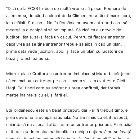
“Dică de la FCSB trebuia de multă vreme să plece, Poenaru de
asemenea, de când a plecat de la Clinceni nu a făcut mare lucru,
iar celălalt, Stoican… Noi în România nu avem antrenori care să
meargă la o echipă și să se impună. Să zică ca au nevoie de
jucătorii ăștia, să-și facă un calcul. Pentru că fiecare antrenor
dacă vrea să se țină antrenor trebuie să aibă în cap un plan,
prima dată vede jucătorii, apoi își face un plan cu jucătorii de
bază și o echipă bună.
Mie-mi place Croitoru ca antrenor, îmi place și Mutu, bineînțeles
că cel mai bun antrenor pe care-l avem și l-am avut este Gică
Hagi. Cei tineri care au apărut nu prea confirmă, dar fotbalul
merge înainte și cu ei, și fără ei.
Edi Iordănescu este un băiat priceput, dar i-ar fi trebuit timp, e
prea devreme la echipa națională. Nu am nimic cu el, îl respect,
chiar dacă nu a jucat fotbal, este un antrenor priceput. E un băiat
citit, dar nu de echipa națională. La echipa națională nu se învață
meserie, la echipa națională trebuie să-i înveți pe alții”, a declarat