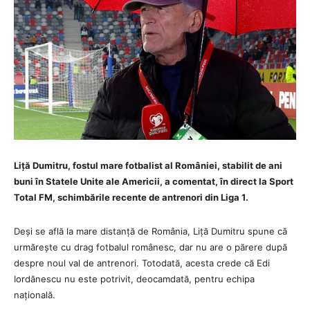
Liță Dumitru, fostul mare fotbalist al României, stabilit de ani
buni în Statele Unite ale Americii, a comentat, în direct la Sport
Total FM, schimbările recente de antrenori din Liga 1.
Deși se află la mare distanță de România, Liță Dumitru spune că
urmărește cu drag fotbalul românesc, dar nu are o părere după
despre noul val de antrenori. Totodată, acesta crede că Edi
Iordănescu nu este potrivit, deocamdată, pentru echipa
națională.