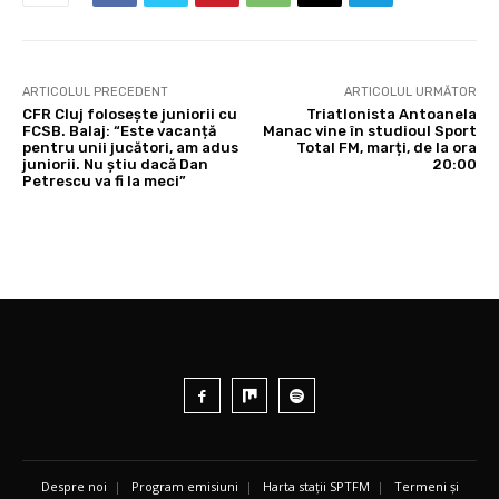
ARTICOLUL PRECEDENT
ARTICOLUL URMĂTOR
CFR Cluj folosește juniorii cu
Triatlonista Antoanela
FCSB. Balaj: “Este vacanță
Manac vine în studioul Sport
pentru unii jucători, am adus
Total FM, marți, de la ora
juniorii. Nu știu dacă Dan
20:00
Petrescu va fi la meci”
Despre noi
|
Program emisiuni
|
Harta stații SPTFM
|
Termeni și