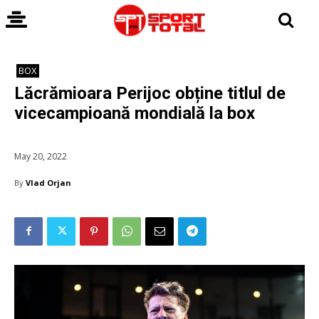
BOX
Lăcrămioara Perijoc obține titlul de
vicecampioană mondială la box
May 20, 2022
By
Vlad Orjan