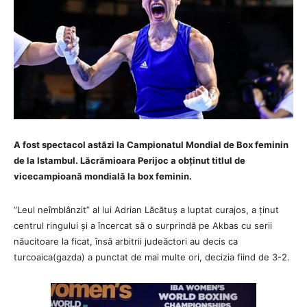
A fost spectacol astăzi la Campionatul Mondial de Box feminin
de la Istambul. Lăcrămioara Perijoc a obținut titlul de
vicecampioană mondială la box feminin.
“Leul neîmblânzit” al lui Adrian Lăcătuș a luptat curajos, a ținut
centrul ringului și a încercat să o surprindă pe Akbas cu serii
năucitoare la ficat, însă arbitrii judeăctori au decis ca
turcoaica(gazda) a punctat de mai multe ori, decizia fiind de 3-2.