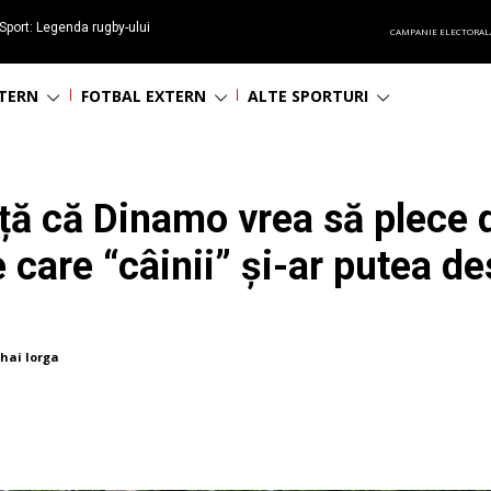
Sport: Legenda rugby-ului
CAMPANIE ELECTORAL
 împlinește 65 ani
NTERN
FOTBAL EXTERN
ALTE SPORTURI
ță că Dinamo vrea să plece d
 care “câinii” și-ar putea d
hai Iorga