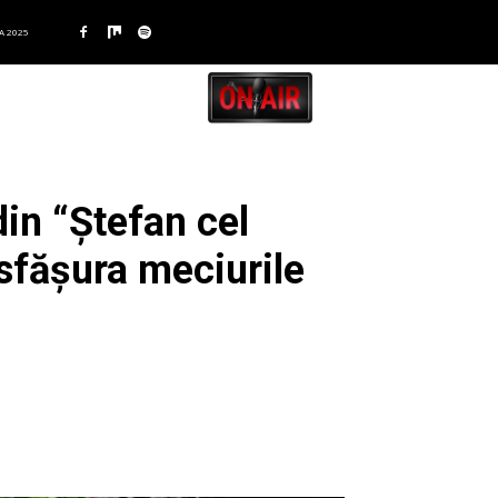
A 2025
in “Ștefan cel
esfășura meciurile