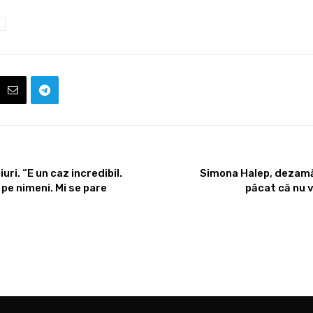
i. “E un caz incredibil.
Simona Halep, dezamăg
pe nimeni. Mi se pare
păcat că nu 