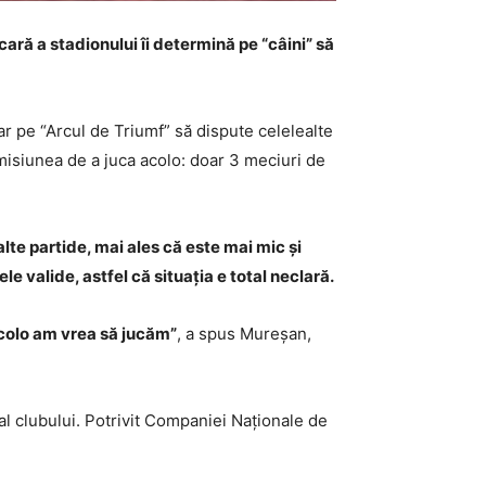
ară a stadionului îi determină pe “câini” să
ar pe “Arcul de Triumf” să dispute celelealte
rmisiunea de a juca acolo: doar 3 meciuri de
te partide, mai ales că este mai mic și
e valide, astfel că situația e total neclară.
 acolo am vrea să jucăm”
, a spus Mureșan,
al clubului. Potrivit Companiei Naționale de