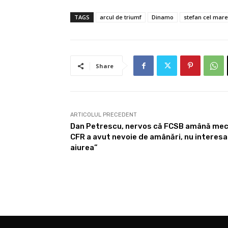
TAGS
arcul de triumf
Dinamo
stefan cel mare
Share
ARTICOLUL PRECEDENT
Dan Petrescu, nervos că FCSB amână meciur
CFR a avut nevoie de amânări, nu interesa 
aiurea”