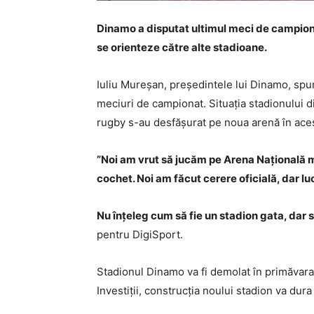
Dinamo a disputat ultimul meci de campionat
se orienteze către alte stadioane.
Iuliu Mureșan, președintele lui Dinamo, spun
meciuri de campionat. Situația stadionului d
rugby s-au desfășurat pe noua arenă în aces
”Noi am vrut să jucăm pe Arena Națională me
cochet. Noi am făcut cerere oficială, dar lu
Nu înțeleg cum să fie un stadion gata, dar 
pentru DigiSport.
Stadionul Dinamo va fi demolat în primăvara l
Investiții, construcția noului stadion va dura