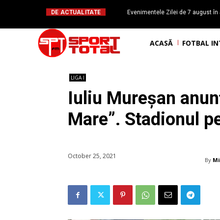
DE ACTUALITATE
Evenimentele Zilei de 7 august în 
românesc Octavian Morariu
ACASĂ
FOTBAL I
LIGA I
Iuliu Mureșan anun
Mare”. Stadionul pe
October 25, 2021
By
Mi