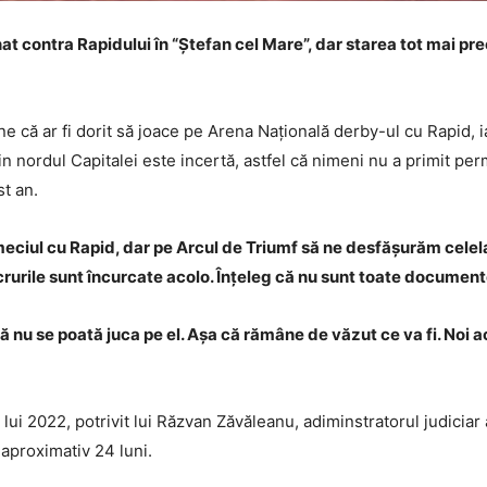
 contra Rapidului în “Ștefan cel Mare”, dar starea tot mai prec
e că ar fi dorit să joace pe Arena Națională derby-ul cu Rapid, i
in nordul Capitalei este incertă, astfel că nimeni nu a primit pe
t an.
ciul cu Rapid, dar pe Arcul de Triumf să ne desfășurăm celelal
crurile sunt încurcate acolo. Înțeleg că nu sunt toate documentel
să nu se poată juca pe el. Așa că rămâne de văzut ce va fi. Noi
ui 2022, potrivit lui Răzvan Zăvăleanu, adiminstratorul judiciar 
 aproximativ 24 luni.