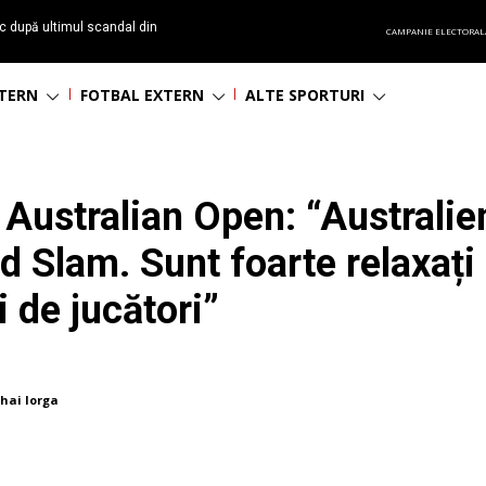
c după ultimul scandal din
CAMPANIE ELECTORAL
t echipă satelit”
NTERN
FOTBAL EXTERN
ALTE SPORTURI
 Australian Open: “Australien
 Slam. Sunt foarte relaxați 
i de jucători”
hai Iorga