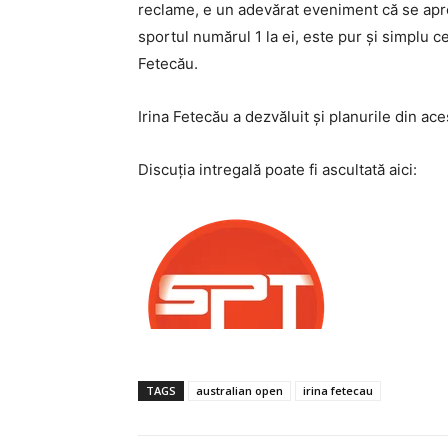
reclame, e un adevărat eveniment că se aprop
sportul numărul 1 la ei, este pur și simplu ce
Fetecău.
Irina Fetecău a dezvăluit și planurile din ace
Discuția intregală poate fi ascultată aici:
TAGS
australian open
irina fetecau