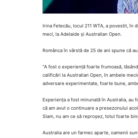
Irina Fetecău, locul 211 WTA, a povestit, în 
meci, la Adelaide și Australian Open.
Românca în vârstă de 25 de ani spune că austr
“A fost o experiență foarte frumoasă, lăsând 
calificări la Australian Open, în ambele mec
adversare experimentate, foarte bune, ambe
Experiența a fost minunată în Australia, au f
că am avut o continuare a presezonului acolo,
Slam, nu am ce să reproșez, totul foarte bin
Australia are un farmec aparte, oamenii sunt