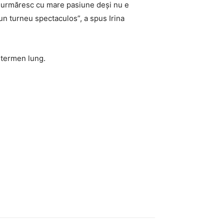
i, urmăresc cu mare pasiune deși nu e
t un turneu spectaculos”, a spus Irina
e termen lung.