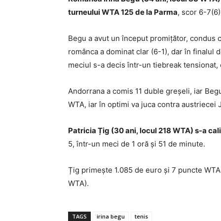
turneului WTA 125 de la Parma
, scor 6-7(6)
Begu a avut un început promițător, condus cu
românca a dominat clar (6-1), dar în finalul 
meciul s-a decis într-un tiebreak tensionat,
Andorrana a comis 11 duble greșeli, iar Begu
WTA, iar în optimi va juca contra austriecei
Patricia Țig (30 ani, locul 218 WTA) s-a cali
5, într-un meci de 1 oră și 51 de minute.
Țig primește 1.085 de euro și 7 puncte WTA, 
WTA).
TAGS
irina begu
tenis