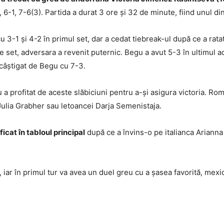
, 6-1, 7-6(3). Partida a durat 3 ore și 32 de minute, fiind unul di
 3-1 și 4-2 în primul set, dar a cedat tiebreak-ul după ce a rata
de set, adversara a revenit puternic. Begu a avut 5-3 în ultimul a
 câștigat de Begu cu 7-3.
 a profitat de aceste slăbiciuni pentru a-și asigura victoria. R
 Julia Grabher sau letoancei Darja Semenistaja.
ficat în tabloul principal
după ce a învins-o pe italianca Arianna
iar în primul tur va avea un duel greu cu a șasea favorită, mexi