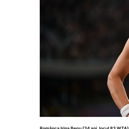
Românca Irina Begu (34 ani, locul 83 WTA) a