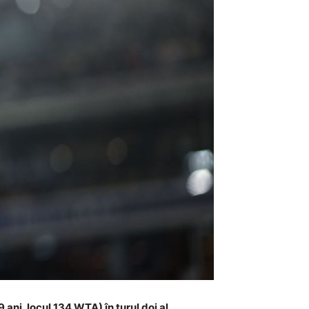
ni, locul 134 WTA) în turul doi al