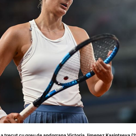
 trecut cu greu de andorrana Victoria Jimenez Kasintseva (19 a