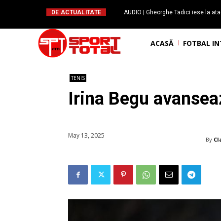
DE ACTUALITATE
AUDIO | Gheorghe Tadici iese la ata
handbal: ”Rapid și-a făcu
ACASĂ
FOTBAL I
TENIS
Irina Begu avansea
May 13, 2025
By
Cl