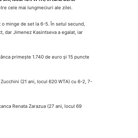
ntre cele mai lungmeciuri ale zilei.
t o minge de set la 6-5. În setul secund,
ct, dar Jimenez Kasintseva a egalat, iar
omânca primește 1.740 de euro și 15 puncte
 Zucchini (21 ani, locul 620 WTA) cu 6-2, 7-
canca Renata Zarazua (27 ani, locul 69