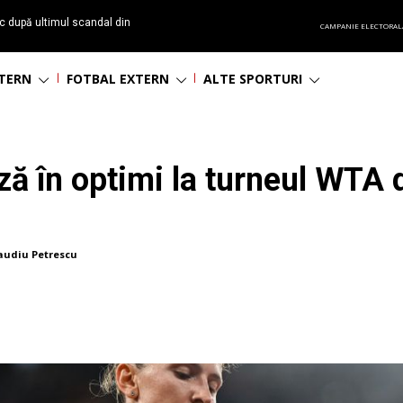
c după ultimul scandal din
CAMPANIE ELECTORAL
t echipă satelit”
NTERN
FOTBAL EXTERN
ALTE SPORTURI
ză în optimi la turneul WTA 
audiu Petrescu