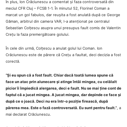
În plus, Ion Crăciunescu a comentat și faza controversată din
meciul CFR Cluj – FCSB 1-1. În minutul 52, Florinel Coman a
marcat un gol fabulos, dar reușita a fost anulată după ce George
Găman, arbitrul din camera VAR, l-a atenționat pe centralul
Sebastian Colțescu asupra unui presupus fault comis de Valentin
Crețu la faza premergătoare golului.
În cele din urmă, Colțescu a anulat golul lui Coman. Ion
Crăciunescu este de părere că Crețu a faultat, deci decizia a fost
corectă.
“Și eu spun că a fost fault. Chiar dacă toată lumea spune că
face un atac prin alunecare și atinge întâi mingea, cu celălalt
picior îi împiedică alergarea, deci e fault. Nu se mai ține cont de
faptul că a jucat mingea. A jucat mingea, dar depinde ce face și
după ce o joacă. Deci nu era într-o poziție firească, după
părerea mea. Este o fază controversată. Eu sunt pentru fault.”
, a
mai declarat Crăciunescu.