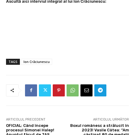
Ascultă aici interviul integral al lui Ion Crăciunescu:
TAGS
Ion Crăciunescu
ARTICOLUL PRECEDENT
ARTICOLUL URMĂTOR
OFICIAL: Când începe
Boxul românesc a strălucit în
procesul Simonei Halep!
2023! Vasile Câtea: “Am
Anunțul făcut de TAS
câștigat 80 de medalii