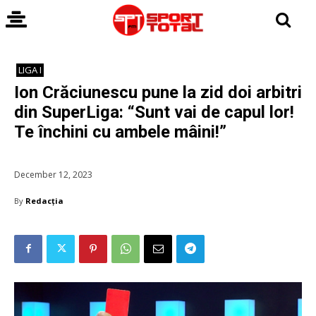
LIGA I
Ion Crăciunescu pune la zid doi arbitri
din SuperLiga: “Sunt vai de capul lor!
Te închini cu ambele mâini!”
December 12, 2023
By
Redacția