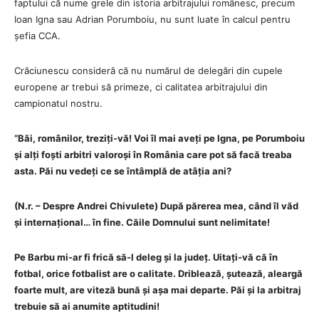
faptului că nume grele din istoria arbitrajului românesc, precum
Ioan Igna sau Adrian Porumboiu, nu sunt luate în calcul pentru
șefia CCA.
Crăciunescu consideră că nu numărul de delegări din cupele
europene ar trebui să primeze, ci calitatea arbitrajului din
campionatul nostru.
“Băi, românilor, treziți-vă! Voi îl mai aveți pe Igna, pe Porumboiu
și alți foști arbitri valoroși în România care pot să facă treaba
asta. Păi nu vedeți ce se întâmplă de atâția ani?
(N.r. – Despre Andrei Chivulete) După părerea mea, când îl văd
și internațional… în fine. Căile Domnului sunt nelimitate!
Pe Barbu mi-ar fi frică să-l deleg și la județ. Uitați-vă că în
fotbal, orice fotbalist are o calitate. Driblează, șutează, aleargă
foarte mult, are viteză bună și așa mai departe. Păi și la arbitraj
trebuie să ai anumite aptitudini!