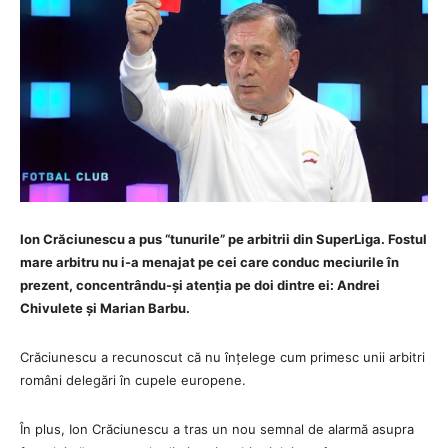
Ion Crăciunescu a pus “tunurile” pe arbitrii din SuperLiga. Fostul
mare arbitru nu i-a menajat pe cei care conduc meciurile în
prezent, concentrându-și atenția pe doi dintre ei: Andrei
Chivulete și Marian Barbu.
Crăciunescu a recunoscut că nu înțelege cum primesc unii arbitri
români delegări în cupele europene.
În plus, Ion Crăciunescu a tras un nou semnal de alarmă asupra