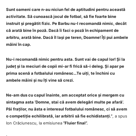
Sunt oameni care n-au niciun fel de aptitudini pentru această
activitate. Să cunoască jocul de fotbal, să fie foarte bine
instruit și pregătit fizic. Pe Barbu nu-l recomandă nimic, decât
că arată bine în poză. Dacă îi faci o poză în echipament de
arbitru, arată bine. Dacă îl lași pe teren, Doamne! Îți pui ambele
mâini în cap.
Nu-i recomandă nimic pentru asta. Sunt vai de capul lor! Și la
județ și la meciuri de copii mi-ar fi frică să-i deleg. Și apar pe
prima scenă a fotbalului românesc…Te uiți, te închini cu
ambele mâini și nu îți vine să crezi.
Ne-am dus cu capul înainte, am acceptat orice și mergem cu
sintagma asta ‘Domne, stai că avem delegări multe pe afară’.
Păi fraților, nu ăsta e interesul fotbalului românesc, ci să avem
o competiție echilibrată, iar arbitrii să fie echidistanți.”
, a spus
Ion Crăciunescu, la emisiunea
“Fluier final”.