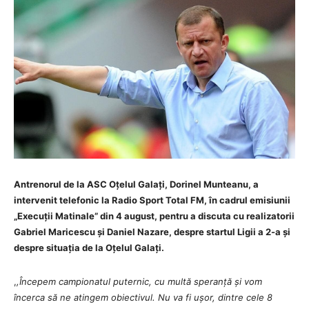
Antrenorul de la ASC Oțelul Galați, Dorinel Munteanu, a
intervenit telefonic la Radio Sport Total FM, în cadrul emisiunii
„Execuții Matinale” din 4 august, pentru a discuta cu realizatorii
Gabriel Maricescu și Daniel Nazare, despre startul Ligii a 2-a și
despre situația de la Oțelul Galați.
,
,Începem campionatul puternic, cu multă speranță și vom
încerca să ne atingem obiectivul. Nu va fi ușor, dintre cele 8