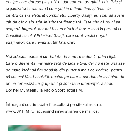
echipe care doresc play-off-ul dar suntem pregătiți, atât fizic și
organizatoric, dar după cum știți în ultimul timp și financiar
pentru că s-a alăturat combinatul Liberty Galați, eu sper să avem
cât de cât o situație liniștitoare financiară. Este clar că nu ni se
acoperă bugetul, dar noi facem eforturi foarte mari împreună cu
Consiliul Local al Primăriei Galați, care sunt vechii noștri
susținători care ne-au ajutat financiar.
Noi aducem oameni cu dorința de a ne revedea în prima ligă.
Este o diferență mai mare față de Liga a 3-a, dar nu este una așa
de mare încât să fim depășiți din punctul meu de vedere, pentru
că am mai făcut achiziții, echipa pe care o conduc de mai bine de
un an formează un grup unit și asta face diferența
”,
a spus
Dorinel Munteanu la Radio Sport Total FM.
Întreaga discuție poate fi ascultată pe site-ul nostru,
www.SPTFM.ro, accesând înregistrarea de mai jos.