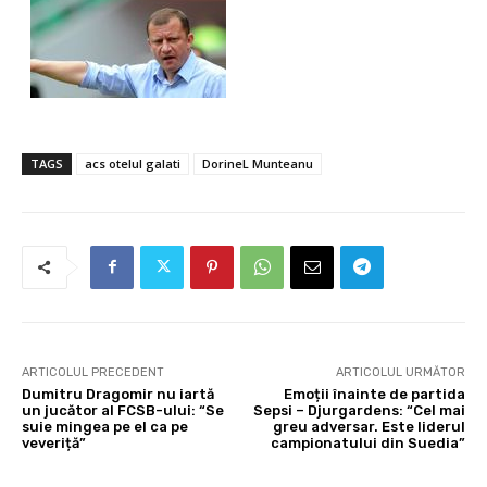
TAGS
acs otelul galati
DorineL Munteanu
ARTICOLUL PRECEDENT
ARTICOLUL URMĂTOR
Dumitru Dragomir nu iartă
Emoții înainte de partida
un jucător al FCSB-ului: “Se
Sepsi – Djurgardens: “Cel mai
suie mingea pe el ca pe
greu adversar. Este liderul
veveriță”
campionatului din Suedia”