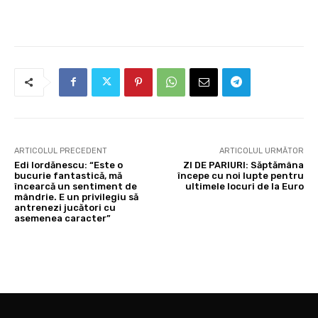
ARTICOLUL PRECEDENT
ARTICOLUL URMĂTOR
Edi Iordănescu: “Este o
ZI DE PARIURI: Săptămâna
bucurie fantastică, mă
începe cu noi lupte pentru
încearcă un sentiment de
ultimele locuri de la Euro
mândrie. E un privilegiu să
antrenezi jucători cu
asemenea caracter”