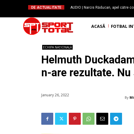
DE ACTUALITATE
AUDIO | Narcis Răducan, apel către co
spus stop!”. Măsurile care pot rev
ACASĂ
FOTBAL I
ECHIPA NAȚIONALĂ
Helmuth Duckadam: 
n-are rezultate. Nu
January 26, 2022
By
Mi