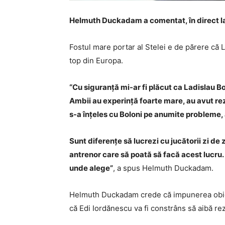
Helmuth Duckadam a comentat, în direct la S
Fostul mare portar al Stelei e de părere că L
top din Europa.
“Cu siguranță mi-ar fi plăcut ca Ladislau Bo
Ambii au experință foarte mare, au avut rez
s-a înțeles cu Boloni pe anumite probleme,
Sunt diferențe să lucrezi cu jucătorii zi de z
antrenor care să poată să facă acest lucru
unde alege”
, a spus Helmuth Duckadam.
Helmuth Duckadam crede că impunerea obiecti
că Edi Iordănescu va fi constrâns să aibă rezu