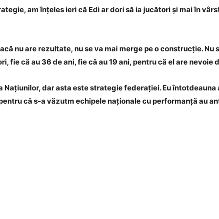
ategie, am înțeles ieri că Edi ar dori să ia jucători și mai în 
 dacă nu are rezultate, nu se va mai merge pe o construcție. Nu
i, fie că au 36 de ani, fie că au 19 ani, pentru că el are nevoie
 Națiunilor, dar asta este strategie federației. Eu întotdeauna
, pentru că s-a văzutm echipele naționale cu performanță au an