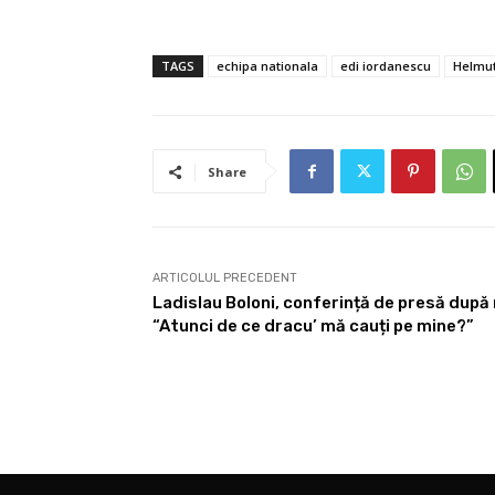
TAGS
echipa nationala
edi iordanescu
Helmu
Share
ARTICOLUL PRECEDENT
Ladislau Boloni, conferință de presă după 
“Atunci de ce dracu’ mă cauți pe mine?”