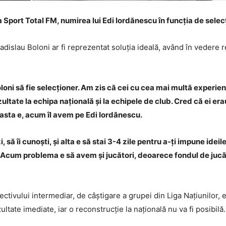
port Total FM, numirea lui Edi Iordănescu în funcția de selecț
adislau Boloni ar fi reprezentat soluția ideală, având în vedere 
loni să fie selecționer. Am zis că cei cu cea mai multă experienț
ultate la echipa națională și la echipele de club. Cred că ei er
 asta e, acum îl avem pe Edi Iordănescu.
i, să îi cunoști, și alta e să stai 3-4 zile pentru a-ți impune ide
. Acum problema e să avem și jucători, deoarece fondul de jucă
vului intermediar, de câștigare a grupei din Liga Națiunilor, e
ltate imediate, iar o reconstrucție la națională nu va fi posibilă.