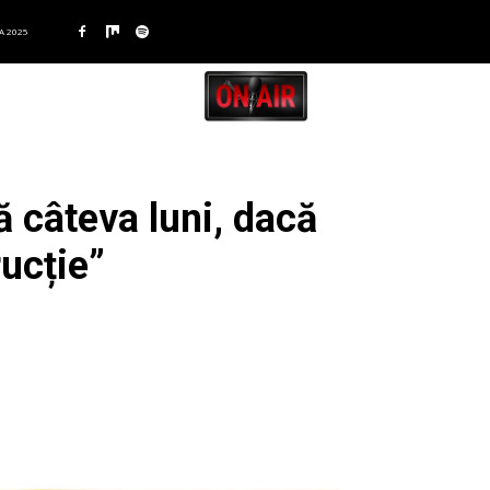
A 2025
 câteva luni, dacă
ucție”