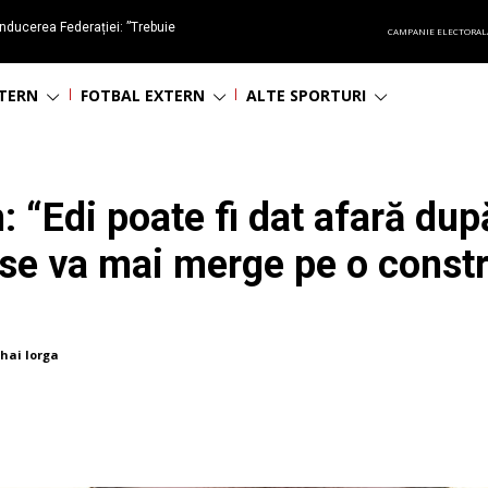
nducerea Federației: ”Trebuie
CAMPANIE ELECTORAL
oluționa fotbalul românesc
NTERN
FOTBAL EXTERN
ALTE SPORTURI
“Edi poate fi dat afară după
 se va mai merge pe o constr
hai Iorga