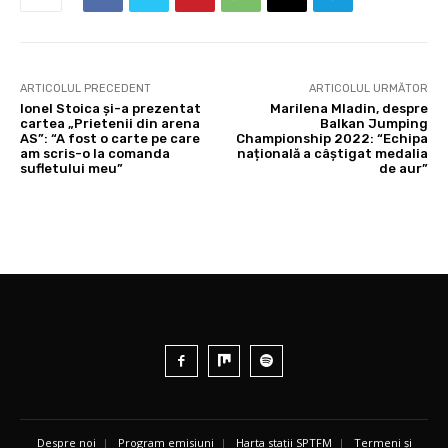
ARTICOLUL PRECEDENT
ARTICOLUL URMĂTOR
Ionel Stoica și-a prezentat
Marilena Mladin, despre
cartea „Prietenii din arena
Balkan Jumping
AS”: “A fost o carte pe care
Championship 2022: “Echipa
am scris-o la comanda
națională a câștigat medalia
sufletului meu”
de aur”
Despre noi
|
Program emisiuni
|
Harta stații SPTFM
|
Termeni și