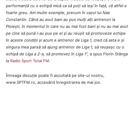
performanță cu o echipă mică ca să poți să ieși în față, că altfel e
foarte greu. Am multe exemple, precum în cazul lui Nae
Constantin. Când au avut bani au pus mulți alți antrenori la
Ploiești, în momentul în care nu au mai fost bani și nu au mai avut
pe cine să pună l-au pus pe el și au reușit să promoveze echipe
în aceste condiții și acum e antrenor de Liga 1, cred că asta e și
singura mea șansă să ajung antrenor de Liga 1, să reușeșc cu o
echipă de Liga a 2-a, să promovez în Liga 1”,
a spus Florin Stânga
la
Radio Sport Total FM
.
Întreaga discuție poate fi ascultată pe site-ul nostru,
www.SPTFM.ro, accesând înregistrarea de mai jos.