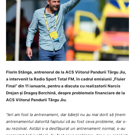
Florin Stânga, antrenorul de la ACS Viitorul Pandurii Târgu Jiu,
a intervenit la
Radio Sport Total FM, în cadrul emisiunii „Fluier
Final” din 11 ianuarie, pentru a discuta cu realizatorii Narcis
Drejan și Dragoș Borchină
, despre problemele financiare de la
ACS Viitorul Pandurii Târgu Jiu.
“Ieri am fost la antrenament, dar băieții nu au mai dorit să ținem
antrenamentul datorită faptului că au fost ceva probleme, dar s-
au rezolvat. Astăzi s-a desfășurat un antrenament normal, s-au