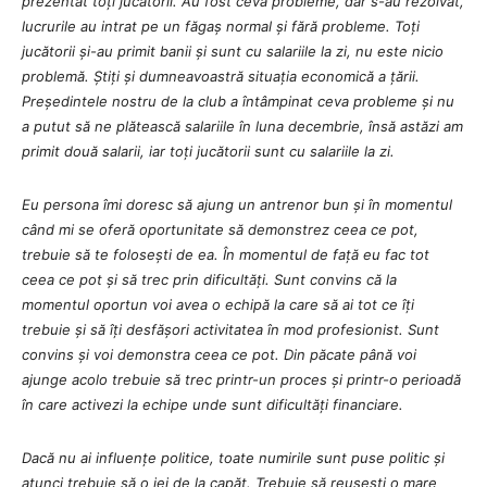
prezentat toți jucătorii. Au fost ceva probleme, dar s-au rezolvat,
lucrurile au intrat pe un făgaș normal și fără probleme. Toți
jucătorii și-au primit banii și sunt cu salariile la zi, nu este nicio
problemă. Știți și dumneavoastră situația economică a țării.
Președintele nostru de la club a întâmpinat ceva probleme și nu
a putut să ne plătească salariile în luna decembrie, însă astăzi am
primit două salarii, iar toți jucătorii sunt cu salariile la zi.
Eu persona îmi doresc să ajung un antrenor bun și în momentul
când mi se oferă oportunitate să demonstrez ceea ce pot,
trebuie să te folosești de ea. În momentul de față eu fac tot
ceea ce pot și să trec prin dificultăți. Sunt convins că la
momentul oportun voi avea o echipă la care să ai tot ce îți
trebuie și să îți desfășori activitatea în mod profesionist. Sunt
convins și voi demonstra ceea ce pot. Din păcate până voi
ajunge acolo trebuie să trec printr-un proces și printr-o perioadă
în care activezi la echipe unde sunt dificultăți financiare.
Dacă nu ai influențe politice, toate numirile sunt puse politic și
atunci trebuie să o iei de la capăt. Trebuie să reușești o mare