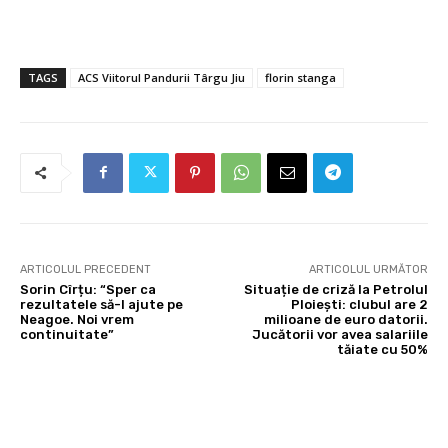
TAGS
ACS Viitorul Pandurii Târgu Jiu
florin stanga
ARTICOLUL PRECEDENT
ARTICOLUL URMĂTOR
Sorin Cîrțu: “Sper ca
Situație de criză la Petrolul
rezultatele să-l ajute pe
Ploiești: clubul are 2
Neagoe. Noi vrem
milioane de euro datorii.
continuitate”
Jucătorii vor avea salariile
tăiate cu 50%